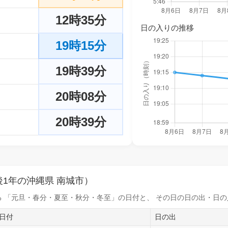
12時35分
日の入りの推移
19時15分
19時39分
20時08分
20時39分
1年の沖縄県 南城市）
 「元旦・春分・夏至・秋分・冬至」の日付と、 その日の
日の出・日の
日付
日の出