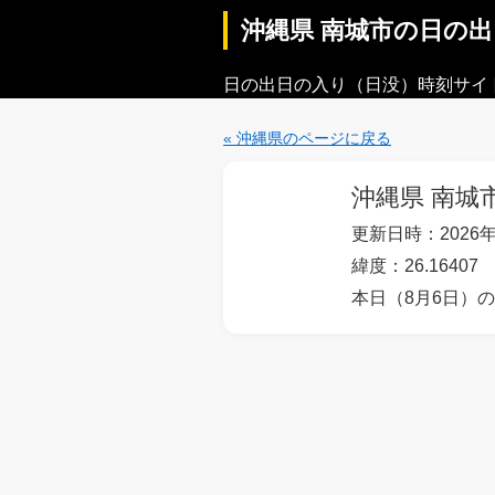
沖縄県 南城市の日の
日の出日の入り（日没）時刻サイ
« 沖縄県のページに戻る
沖縄県 南城
更新日時：2026年
緯度：26.16407
本日（8月6日）