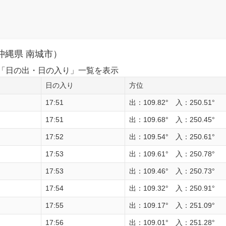
沖縄県 南城市）
1日の「日の出・日の入り」一覧を表示
日の入り
方位
17:51
出：109.82° 入：250.51°
17:51
出：109.68° 入：250.45°
17:52
出：109.54° 入：250.61°
17:53
出：109.61° 入：250.78°
17:53
出：109.46° 入：250.73°
17:54
出：109.32° 入：250.91°
17:55
出：109.17° 入：251.09°
17:56
出：109.01° 入：251.28°