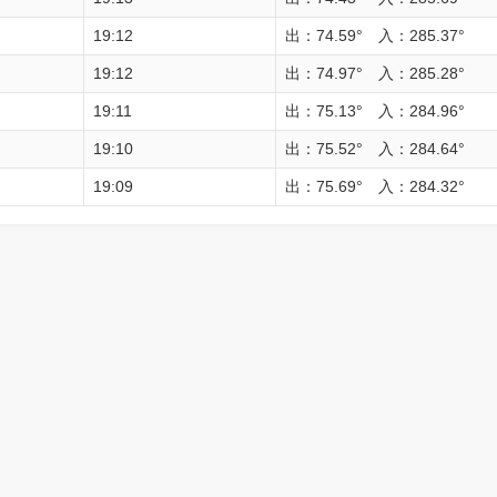
19:12
出：74.59° 入：285.37°
19:12
出：74.97° 入：285.28°
19:11
出：75.13° 入：284.96°
19:10
出：75.52° 入：284.64°
19:09
出：75.69° 入：284.32°