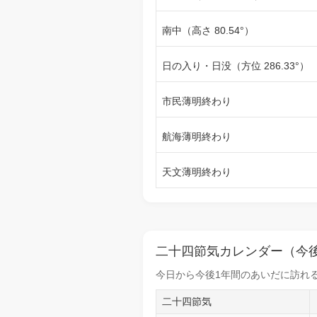
南中（高さ 80.54°）
日の入り・日没（方位 286.33°）
市民薄明終わり
航海薄明終わり
天文薄明終わり
二十四節気カレンダー（今後
今日から
今後1年間
のあいだに訪れる
二十四節気