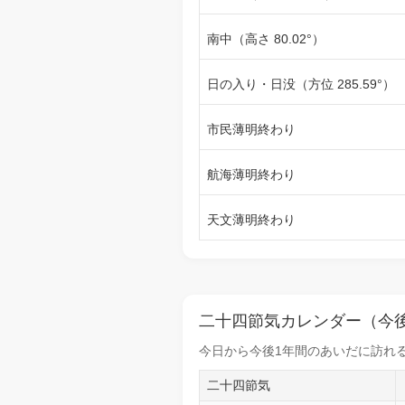
南中（高さ 80.02°）
日の入り・日没（方位 285.59°）
市民薄明終わり
航海薄明終わり
天文薄明終わり
二十四節気カレンダー（今後
今日から
今後1年間
のあいだに訪れる
二十四節気