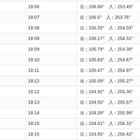
18:06
出：106.66° 入：253.49°
18:07
出：106.5° 入：253.76°
18:08
出：106.33° 入：254.03°
18:09
出：106.17° 入：254.31°
18:09
出：105.79° 入：254.38°
18:10
出：105.63° 入：254.67°
18:11
出：105.47° 入：254.97°
18:12
出：105.09° 入：255.27°
18:12
出：104.92° 入：255.36°
18:13
出：104.55° 入：255.67°
18:14
出：104.39° 入：255.99°
18:15
出：104.01° 入：256.31°
18:15
出：103.85° 入：256.42°