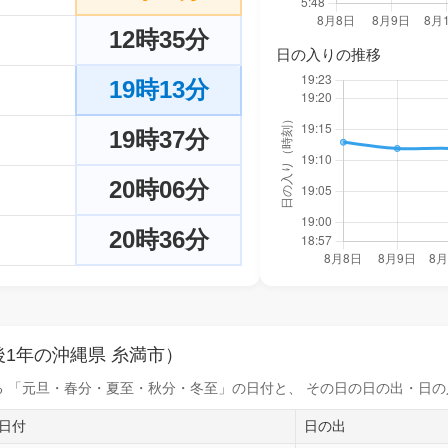
12時35分
日の入りの推移
19時13分
19時37分
20時06分
20時36分
1年の沖縄県 糸満市）
 「元旦・春分・夏至・秋分・冬至」の日付と、 その日の
日の出・日の
日付
日の出