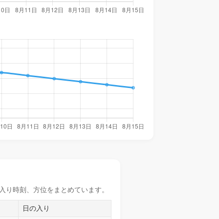
入り時刻
、方位をまとめています。
日の入り