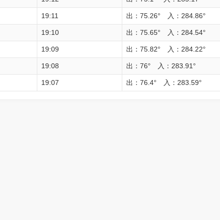
19:11
出：75.26° 入：284.86°
19:10
出：75.65° 入：284.54°
19:09
出：75.82° 入：284.22°
19:08
出：76° 入：283.91°
19:07
出：76.4° 入：283.59°