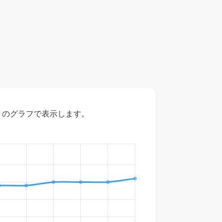
々のグラフで表示します。