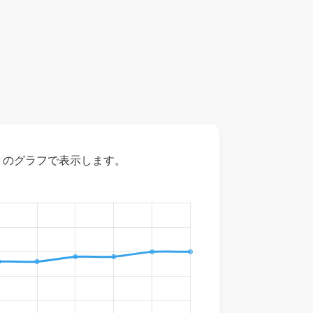
々のグラフで表示します。