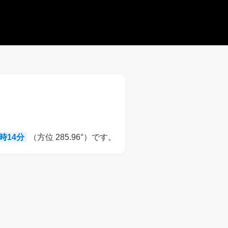
9時14分
（方位 285.96°）です。