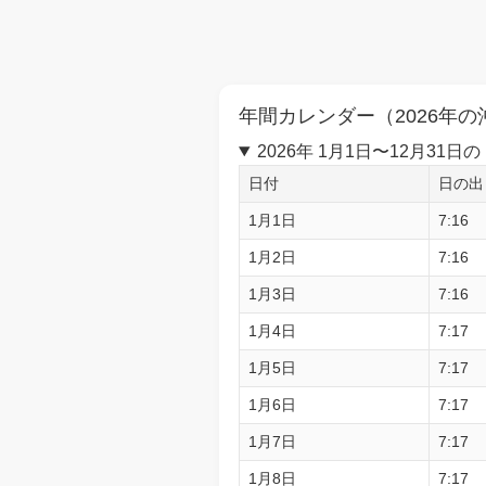
年間カレンダー（2026年の
2026年 1月1日〜12月3
日付
日の出
1月1日
7:16
1月2日
7:16
1月3日
7:16
1月4日
7:17
1月5日
7:17
1月6日
7:17
1月7日
7:17
1月8日
7:17