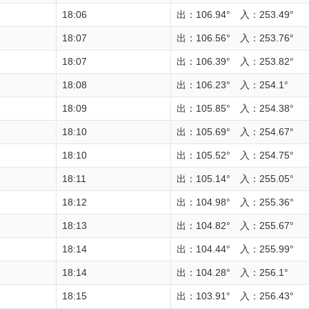
18:06
出：106.94° 入：253.49°
18:07
出：106.56° 入：253.76°
18:07
出：106.39° 入：253.82°
18:08
出：106.23° 入：254.1°
18:09
出：105.85° 入：254.38°
18:10
出：105.69° 入：254.67°
18:10
出：105.52° 入：254.75°
18:11
出：105.14° 入：255.05°
18:12
出：104.98° 入：255.36°
18:13
出：104.82° 入：255.67°
18:14
出：104.44° 入：255.99°
18:14
出：104.28° 入：256.1°
18:15
出：103.91° 入：256.43°