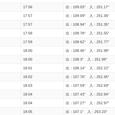
17:56
出：109.03° 入：251.17°
17:57
出：109.09° 入：251.36°
17:57
出：108.94° 入：251.35°
17:58
出：108.78° 入：251.55°
17:59
出：108.62° 入：251.77°
18:00
出：108.46° 入：251.98°
18:00
出：108.3° 入：251.99°
18:01
出：108.14° 入：252.22°
18:02
出：107.76° 入：252.45°
18:03
出：107.59° 入：252.69°
18:04
出：107.43° 入：252.94°
18:04
出：107.27° 入：252.97°
18:05
出：107.1° 入：253.23°