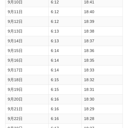
9月10日
6:12
18:41
9月11日
6:12
18:40
9月12日
6:12
18:39
9月13日
6:13
18:38
9月14日
6:13
18:37
9月15日
6:14
18:36
9月16日
6:14
18:35
9月17日
6:14
18:33
9月18日
6:15
18:32
9月19日
6:15
18:31
9月20日
6:16
18:30
9月21日
6:16
18:29
9月22日
6:16
18:28