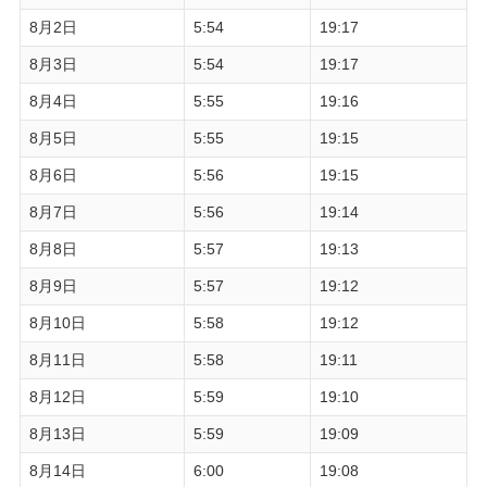
8月2日
5:54
19:17
8月3日
5:54
19:17
8月4日
5:55
19:16
8月5日
5:55
19:15
8月6日
5:56
19:15
8月7日
5:56
19:14
8月8日
5:57
19:13
8月9日
5:57
19:12
8月10日
5:58
19:12
8月11日
5:58
19:11
8月12日
5:59
19:10
8月13日
5:59
19:09
8月14日
6:00
19:08