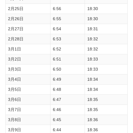
2月25日
6:56
18:30
2月26日
6:55
18:30
2月27日
6:54
18:31
2月28日
6:53
18:32
3月1日
6:52
18:32
3月2日
6:51
18:33
3月3日
6:50
18:33
3月4日
6:49
18:34
3月5日
6:48
18:34
3月6日
6:47
18:35
3月7日
6:46
18:35
3月8日
6:45
18:36
3月9日
6:44
18:36