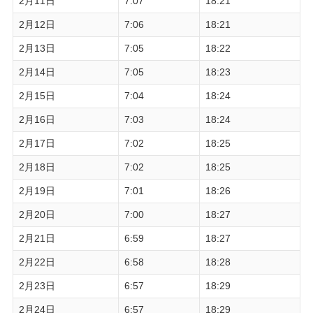
2月11日
7:07
18:21
2月12日
7:06
18:21
2月13日
7:05
18:22
2月14日
7:05
18:23
2月15日
7:04
18:24
2月16日
7:03
18:24
2月17日
7:02
18:25
2月18日
7:02
18:25
2月19日
7:01
18:26
2月20日
7:00
18:27
2月21日
6:59
18:27
2月22日
6:58
18:28
2月23日
6:57
18:29
2月24日
6:57
18:29