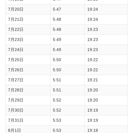
7月20日
5:47
19:24
7月21日
5:48
19:24
7月22日
5:48
19:23
7月23日
5:49
19:23
7月24日
5:49
19:23
7月25日
5:50
19:22
7月26日
5:50
19:22
7月27日
5:51
19:21
7月28日
5:51
19:20
7月29日
5:52
19:20
7月30日
5:52
19:19
7月31日
5:53
19:19
8月1日
5:53
19:18