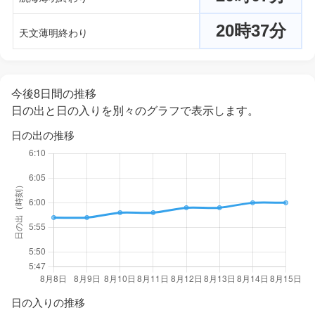
20時37分
天文薄明終わり
今後8日間の推移
日の出と日の入りを別々のグラフで表示します。
日の出の推移
日の入りの推移