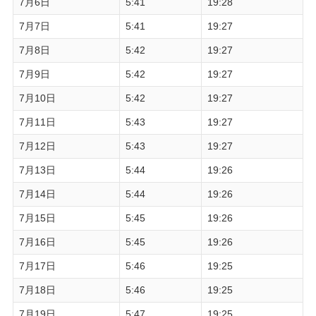
7月6日
5:41
19:28
7月7日
5:41
19:27
7月8日
5:42
19:27
7月9日
5:42
19:27
7月10日
5:42
19:27
7月11日
5:43
19:27
7月12日
5:43
19:27
7月13日
5:44
19:26
7月14日
5:44
19:26
7月15日
5:45
19:26
7月16日
5:45
19:26
7月17日
5:46
19:25
7月18日
5:46
19:25
7月19日
5:47
19:25