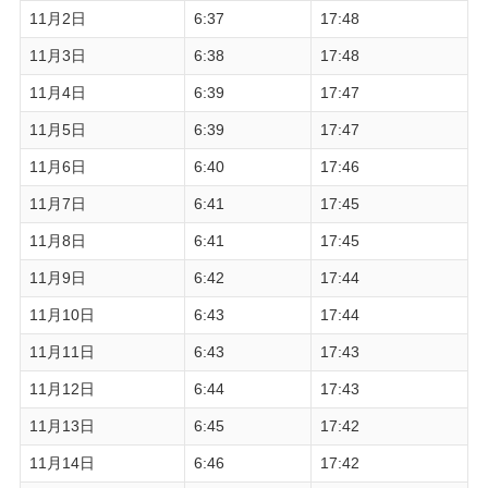
11月2日
6:37
17:48
11月3日
6:38
17:48
11月4日
6:39
17:47
11月5日
6:39
17:47
11月6日
6:40
17:46
11月7日
6:41
17:45
11月8日
6:41
17:45
11月9日
6:42
17:44
11月10日
6:43
17:44
11月11日
6:43
17:43
11月12日
6:44
17:43
11月13日
6:45
17:42
11月14日
6:46
17:42