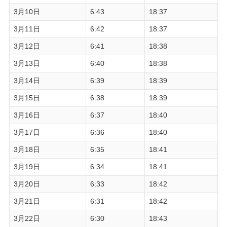
3月10日
6:43
18:37
3月11日
6:42
18:37
3月12日
6:41
18:38
3月13日
6:40
18:38
3月14日
6:39
18:39
3月15日
6:38
18:39
3月16日
6:37
18:40
3月17日
6:36
18:40
3月18日
6:35
18:41
3月19日
6:34
18:41
3月20日
6:33
18:42
3月21日
6:31
18:42
3月22日
6:30
18:43