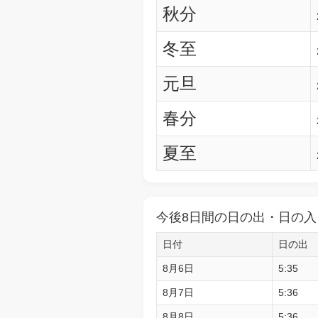
秋分
冬至
元旦
春分
夏至
今後8日間の日の出・日の入
日付
日の出
8月6日
5:35
8月7日
5:36
8月8日
5:36