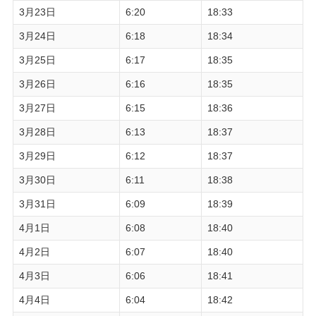
3月23日
6:20
18:33
3月24日
6:18
18:34
3月25日
6:17
18:35
3月26日
6:16
18:35
3月27日
6:15
18:36
3月28日
6:13
18:37
3月29日
6:12
18:37
3月30日
6:11
18:38
3月31日
6:09
18:39
4月1日
6:08
18:40
4月2日
6:07
18:40
4月3日
6:06
18:41
4月4日
6:04
18:42