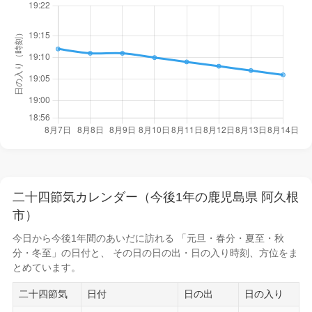
二十四節気カレンダー（今後1年の鹿児島県 阿久根
市）
今日から
今後1年間
のあいだに訪れる 「元旦・春分・夏至・秋
分・冬至」の日付と、 その日の
日の出・日の入り時刻
、方位をま
とめています。
二十四節気
日付
日の出
日の入り