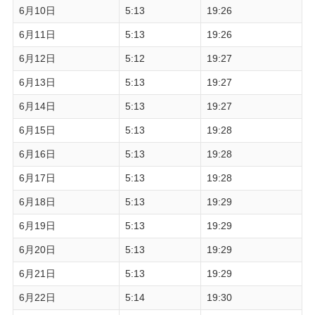
6月10日
5:13
19:26
6月11日
5:13
19:26
6月12日
5:12
19:27
6月13日
5:13
19:27
6月14日
5:13
19:27
6月15日
5:13
19:28
6月16日
5:13
19:28
6月17日
5:13
19:28
6月18日
5:13
19:29
6月19日
5:13
19:29
6月20日
5:13
19:29
6月21日
5:13
19:29
6月22日
5:14
19:30