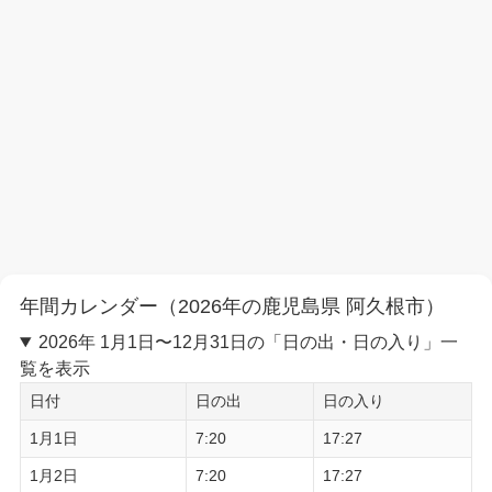
年間カレンダー（2026年の鹿児島県 阿久根市）
2026年 1月1日〜12月31日の「日の出・日の入り」一
覧を表示
日付
日の出
日の入り
1月1日
7:20
17:27
1月2日
7:20
17:27