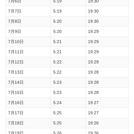
7月6日
5:19
19:30
7月7日
5:19
19:30
7月8日
5:20
19:30
7月9日
5:20
19:29
7月10日
5:21
19:29
7月11日
5:21
19:29
7月12日
5:22
19:29
7月13日
5:22
19:28
7月14日
5:23
19:28
7月15日
5:23
19:28
7月16日
5:24
19:27
7月17日
5:25
19:27
7月18日
5:25
19:26
7月19日
5:26
19:26