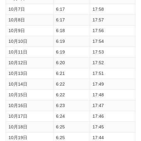
10月7日
6:17
17:58
10月8日
6:17
17:57
10月9日
6:18
17:56
10月10日
6:19
17:54
10月11日
6:19
17:53
10月12日
6:20
17:52
10月13日
6:21
17:51
10月14日
6:22
17:49
10月15日
6:22
17:48
10月16日
6:23
17:47
10月17日
6:24
17:46
10月18日
6:25
17:45
10月19日
6:25
17:44