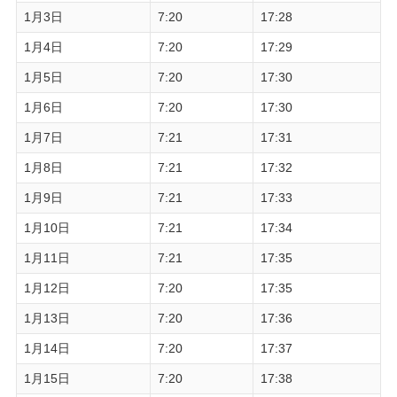
1月3日
7:20
17:28
1月4日
7:20
17:29
1月5日
7:20
17:30
1月6日
7:20
17:30
1月7日
7:21
17:31
1月8日
7:21
17:32
1月9日
7:21
17:33
1月10日
7:21
17:34
1月11日
7:21
17:35
1月12日
7:20
17:35
1月13日
7:20
17:36
1月14日
7:20
17:37
1月15日
7:20
17:38