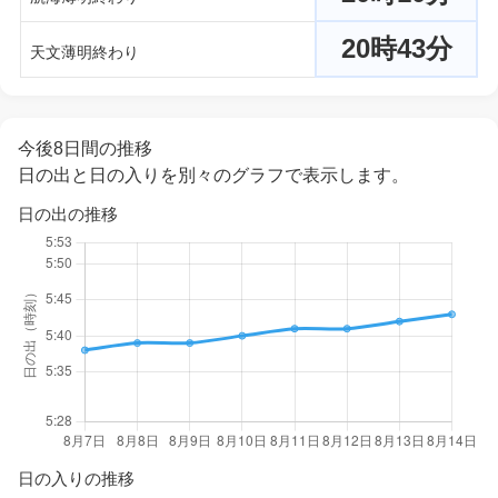
20時43分
天文薄明終わり
今後8日間の推移
日の出と日の入りを別々のグラフで表示します。
日の出の推移
日の入りの推移