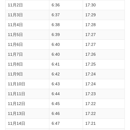
11月2日
6:36
17:30
11月3日
6:37
17:29
11月4日
6:38
17:28
11月5日
6:39
17:27
11月6日
6:40
17:27
11月7日
6:40
17:26
11月8日
6:41
17:25
11月9日
6:42
17:24
11月10日
6:43
17:24
11月11日
6:44
17:23
11月12日
6:45
17:22
11月13日
6:46
17:22
11月14日
6:47
17:21