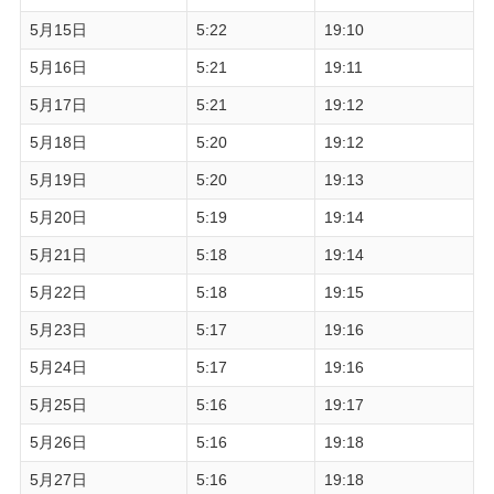
5月15日
5:22
19:10
5月16日
5:21
19:11
5月17日
5:21
19:12
5月18日
5:20
19:12
5月19日
5:20
19:13
5月20日
5:19
19:14
5月21日
5:18
19:14
5月22日
5:18
19:15
5月23日
5:17
19:16
5月24日
5:17
19:16
5月25日
5:16
19:17
5月26日
5:16
19:18
5月27日
5:16
19:18