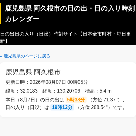
鹿児島県 阿久根市の日の出・日の入り時刻
カレンダー
日の出日の入り（日没）時刻サイト【日本全市町村・毎日更
新】
« 鹿児島県のページに戻る
鹿児島県 阿久根市
更新日時：2026年08月07日 00時05分
緯度：32.0183 経度：130.20706 標高：5.4 m
本日（8月7日）の日の出は
5時38分
（方位 71.37°）、
日の入り（日没）は
19時12分
（方位 288.54°）です。