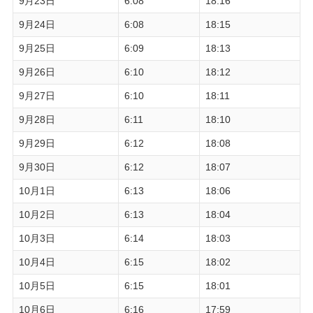
9月23日
6:08
18:16
9月24日
6:08
18:15
9月25日
6:09
18:13
9月26日
6:10
18:12
9月27日
6:10
18:11
9月28日
6:11
18:10
9月29日
6:12
18:08
9月30日
6:12
18:07
10月1日
6:13
18:06
10月2日
6:13
18:04
10月3日
6:14
18:03
10月4日
6:15
18:02
10月5日
6:15
18:01
10月6日
6:16
17:59