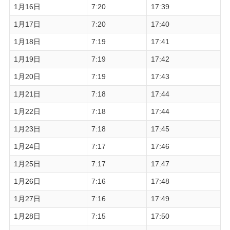
1月16日
7:20
17:39
1月17日
7:20
17:40
1月18日
7:19
17:41
1月19日
7:19
17:42
1月20日
7:19
17:43
1月21日
7:18
17:44
1月22日
7:18
17:44
1月23日
7:18
17:45
1月24日
7:17
17:46
1月25日
7:17
17:47
1月26日
7:16
17:48
1月27日
7:16
17:49
1月28日
7:15
17:50