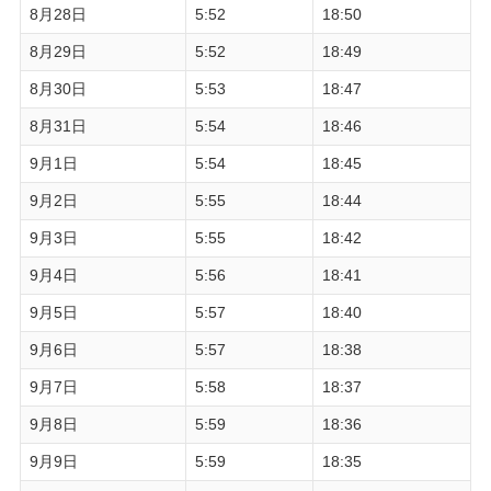
8月28日
5:52
18:50
8月29日
5:52
18:49
8月30日
5:53
18:47
8月31日
5:54
18:46
9月1日
5:54
18:45
9月2日
5:55
18:44
9月3日
5:55
18:42
9月4日
5:56
18:41
9月5日
5:57
18:40
9月6日
5:57
18:38
9月7日
5:58
18:37
9月8日
5:59
18:36
9月9日
5:59
18:35