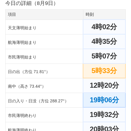
今日の詳細（8月9日）
項目
時刻
4時02分
天文薄明始まり
4時35分
航海薄明始まり
5時07分
市民薄明始まり
5時33分
日の出（方位 71.81°）
12時20分
南中（高さ 73.44°）
19時06分
日の入り・日没（方位 288.27°）
19時32分
市民薄明終わり
20時03分
航海薄明終わり