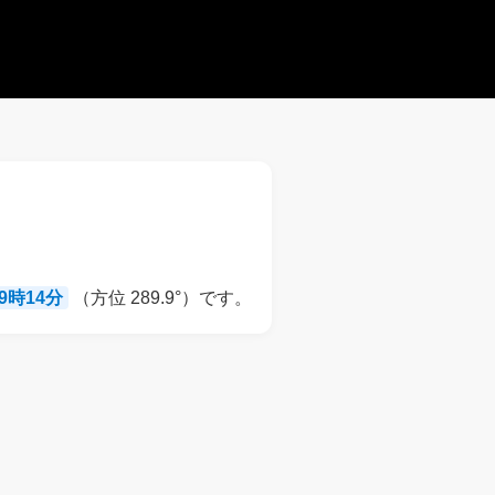
19時14分
（方位 289.9°）です。