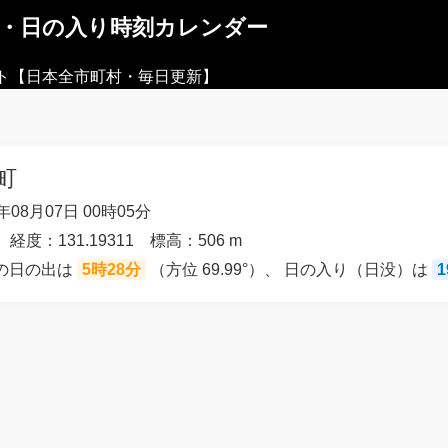
出・日の入り時刻カレンダー
ト【日本全市町村・毎日更新】
町
08月07日 00時05分
 経度：131.19311 標高：506 m
）の日の出は
5時28分
（方位 69.99°）、 日の入り（日没）は