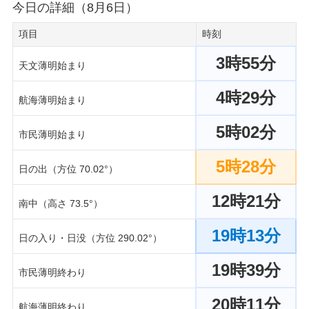
今日の詳細（8月6日）
項目
時刻
3時55分
天文薄明始まり
4時29分
航海薄明始まり
5時02分
市民薄明始まり
5時28分
日の出（方位 70.02°）
12時21分
南中（高さ 73.5°）
19時13分
日の入り・日没（方位 290.02°）
19時39分
市民薄明終わり
20時11分
航海薄明終わり