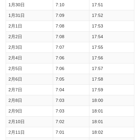
1月30日
7:10
17:51
1月31日
7:09
17:52
2月1日
7:08
17:53
2月2日
7:08
17:54
2月3日
7:07
17:55
2月4日
7:06
17:56
2月5日
7:06
17:57
2月6日
7:05
17:58
2月7日
7:04
17:59
2月8日
7:03
18:00
2月9日
7:03
18:01
2月10日
7:02
18:01
2月11日
7:01
18:02