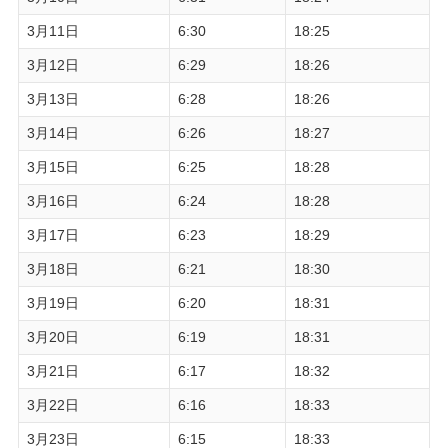
3月11日
6:30
18:25
3月12日
6:29
18:26
3月13日
6:28
18:26
3月14日
6:26
18:27
3月15日
6:25
18:28
3月16日
6:24
18:28
3月17日
6:23
18:29
3月18日
6:21
18:30
3月19日
6:20
18:31
3月20日
6:19
18:31
3月21日
6:17
18:32
3月22日
6:16
18:33
3月23日
6:15
18:33