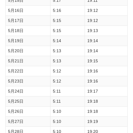
5月15日
5:17
19:11
5月16日
5:16
19:12
5月17日
5:15
19:12
5月18日
5:15
19:13
5月19日
5:14
19:14
5月20日
5:13
19:14
5月21日
5:13
19:15
5月22日
5:12
19:16
5月23日
5:12
19:16
5月24日
5:11
19:17
5月25日
5:11
19:18
5月26日
5:10
19:18
5月27日
5:10
19:19
5月28日
5:10
19:20