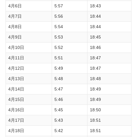
4月6日
5:57
18:43
4月7日
5:56
18:44
4月8日
5:54
18:44
4月9日
5:53
18:45
4月10日
5:52
18:46
4月11日
5:51
18:47
4月12日
5:49
18:47
4月13日
5:48
18:48
4月14日
5:47
18:49
4月15日
5:46
18:49
4月16日
5:45
18:50
4月17日
5:43
18:51
4月18日
5:42
18:51