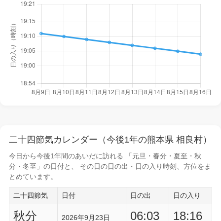
二十四節気カレンダー（今後1年の熊本県 相良村）
今日から
今後1年間
のあいだに訪れる 「元旦・春分・夏至・秋
分・冬至」の日付と、 その日の
日の出・日の入り時刻
、方位をま
とめています。
二十四節気
日付
日の出
日の入り
秋分
06:03
18:16
2026年9月23日