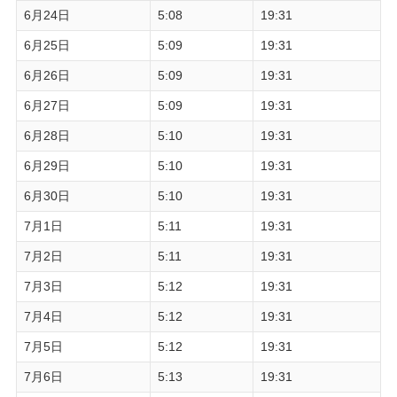
6月24日
5:08
19:31
6月25日
5:09
19:31
6月26日
5:09
19:31
6月27日
5:09
19:31
6月28日
5:10
19:31
6月29日
5:10
19:31
6月30日
5:10
19:31
7月1日
5:11
19:31
7月2日
5:11
19:31
7月3日
5:12
19:31
7月4日
5:12
19:31
7月5日
5:12
19:31
7月6日
5:13
19:31