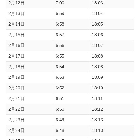
2月12日
7:00
18:03
2月13日
6:59
18:04
2月14日
6:58
18:05
2月15日
6:57
18:06
2月16日
6:56
18:07
2月17日
6:55
18:08
2月18日
6:54
18:08
2月19日
6:53
18:09
2月20日
6:52
18:10
2月21日
6:51
18:11
2月22日
6:50
18:12
2月23日
6:49
18:13
2月24日
6:48
18:13