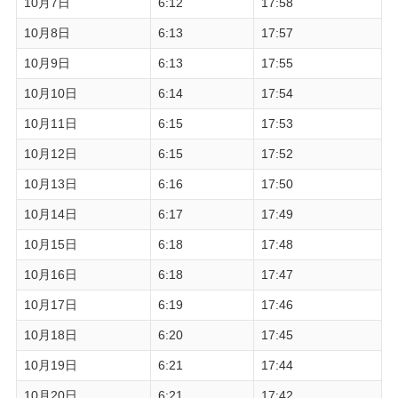
10月7日
6:12
17:58
10月8日
6:13
17:57
10月9日
6:13
17:55
10月10日
6:14
17:54
10月11日
6:15
17:53
10月12日
6:15
17:52
10月13日
6:16
17:50
10月14日
6:17
17:49
10月15日
6:18
17:48
10月16日
6:18
17:47
10月17日
6:19
17:46
10月18日
6:20
17:45
10月19日
6:21
17:44
10月20日
6:21
17:42