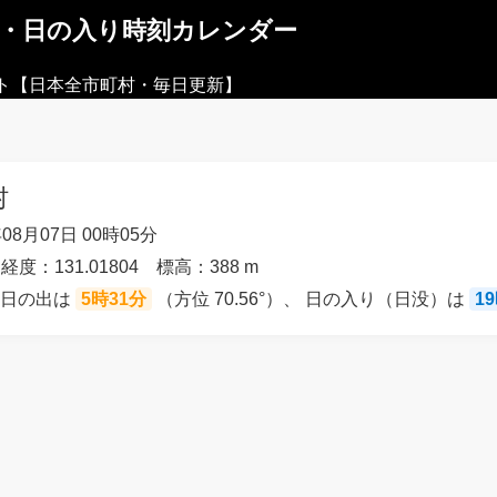
出・日の入り時刻カレンダー
ト【日本全市町村・毎日更新】
村
08月07日 00時05分
 経度：131.01804 標高：388 m
の日の出は
5時31分
（方位 70.56°）、 日の入り（日没）は
1