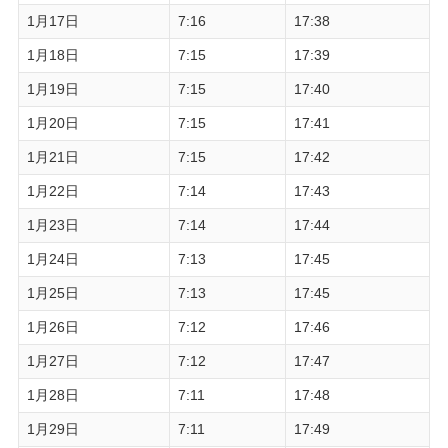
1月17日
7:16
17:38
1月18日
7:15
17:39
1月19日
7:15
17:40
1月20日
7:15
17:41
1月21日
7:15
17:42
1月22日
7:14
17:43
1月23日
7:14
17:44
1月24日
7:13
17:45
1月25日
7:13
17:45
1月26日
7:12
17:46
1月27日
7:12
17:47
1月28日
7:11
17:48
1月29日
7:11
17:49