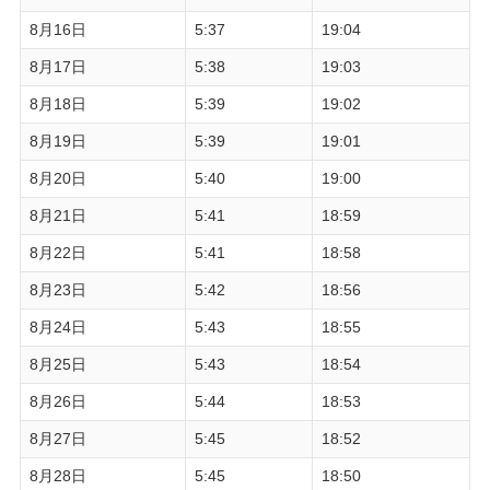
8月16日
5:37
19:04
8月17日
5:38
19:03
8月18日
5:39
19:02
8月19日
5:39
19:01
8月20日
5:40
19:00
8月21日
5:41
18:59
8月22日
5:41
18:58
8月23日
5:42
18:56
8月24日
5:43
18:55
8月25日
5:43
18:54
8月26日
5:44
18:53
8月27日
5:45
18:52
8月28日
5:45
18:50