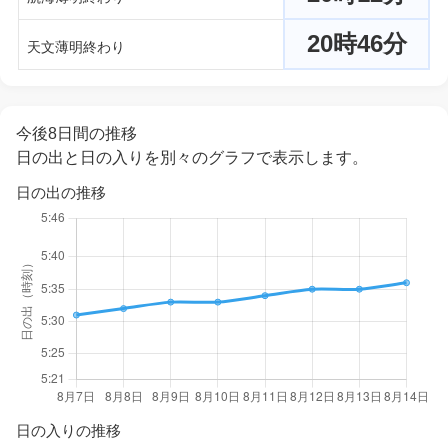
20時46分
天文薄明終わり
今後8日間の推移
日の出と日の入りを別々のグラフで表示します。
日の出の推移
日の入りの推移