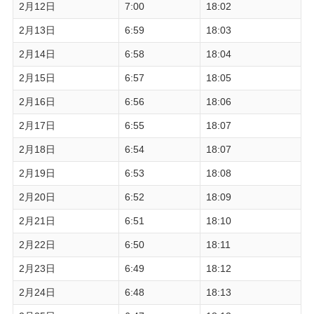
2月12日
7:00
18:02
2月13日
6:59
18:03
2月14日
6:58
18:04
2月15日
6:57
18:05
2月16日
6:56
18:06
2月17日
6:55
18:07
2月18日
6:54
18:07
2月19日
6:53
18:08
2月20日
6:52
18:09
2月21日
6:51
18:10
2月22日
6:50
18:11
2月23日
6:49
18:12
2月24日
6:48
18:13