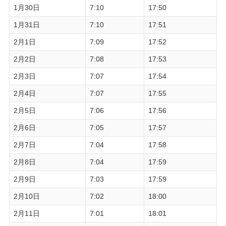
1月30日
7:10
17:50
1月31日
7:10
17:51
2月1日
7:09
17:52
2月2日
7:08
17:53
2月3日
7:07
17:54
2月4日
7:07
17:55
2月5日
7:06
17:56
2月6日
7:05
17:57
2月7日
7:04
17:58
2月8日
7:04
17:59
2月9日
7:03
17:59
2月10日
7:02
18:00
2月11日
7:01
18:01