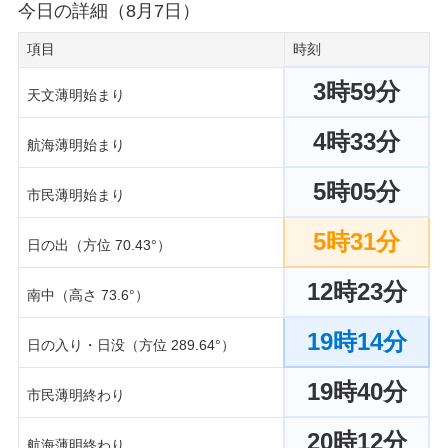
今日の詳細（8月7日）
項目
時刻
3時59分
天文薄明始まり
4時33分
航海薄明始まり
5時05分
市民薄明始まり
5時31分
日の出（方位 70.43°）
12時23分
南中（高さ 73.6°）
19時14分
日の入り・日没（方位 289.64°）
19時40分
市民薄明終わり
20時12分
航海薄明終わり