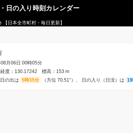
出・日の入り時刻カレンダー
ト【日本全市町村・毎日更新】
市
08月06日 00時05分
 経度：130.17242 標高：153 m
の日の出は
5時35分
（方位 70.51°）、 日の入り（日没）は
1