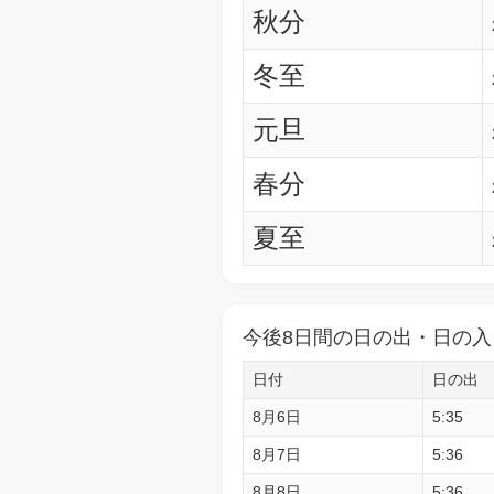
秋分
冬至
元旦
春分
夏至
今後8日間の日の出・日の入
日付
日の出
8月6日
5:35
8月7日
5:36
8月8日
5:36