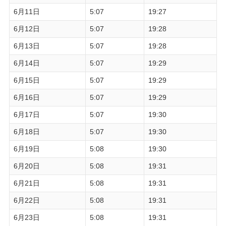
6月11日
5:07
19:27
6月12日
5:07
19:28
6月13日
5:07
19:28
6月14日
5:07
19:29
6月15日
5:07
19:29
6月16日
5:07
19:29
6月17日
5:07
19:30
6月18日
5:07
19:30
6月19日
5:08
19:30
6月20日
5:08
19:31
6月21日
5:08
19:31
6月22日
5:08
19:31
6月23日
5:08
19:31