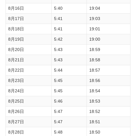
8月16日
5:40
19:04
8月17日
5:41
19:03
8月18日
5:41
19:01
8月19日
5:42
19:00
8月20日
5:43
18:59
8月21日
5:43
18:58
8月22日
5:44
18:57
8月23日
5:45
18:56
8月24日
5:45
18:54
8月25日
5:46
18:53
8月26日
5:47
18:52
8月27日
5:47
18:51
8月28日
5:48
18:50