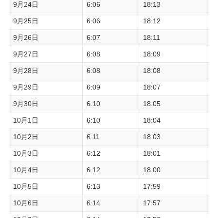
9月24日
6:06
18:13
9月25日
6:06
18:12
9月26日
6:07
18:11
9月27日
6:08
18:09
9月28日
6:08
18:08
9月29日
6:09
18:07
9月30日
6:10
18:05
10月1日
6:10
18:04
10月2日
6:11
18:03
10月3日
6:12
18:01
10月4日
6:12
18:00
10月5日
6:13
17:59
10月6日
6:14
17:57