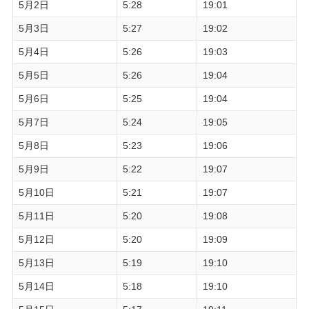
5月2日
5:28
19:01
5月3日
5:27
19:02
5月4日
5:26
19:03
5月5日
5:26
19:04
5月6日
5:25
19:04
5月7日
5:24
19:05
5月8日
5:23
19:06
5月9日
5:22
19:07
5月10日
5:21
19:07
5月11日
5:20
19:08
5月12日
5:20
19:09
5月13日
5:19
19:10
5月14日
5:18
19:10