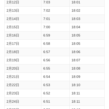
2月12日
7:03
18:01
2月13日
7:02
18:02
2月14日
7:01
18:03
2月15日
7:00
18:04
2月16日
6:59
18:05
2月17日
6:58
18:05
2月18日
6:57
18:06
2月19日
6:56
18:07
2月20日
6:55
18:08
2月21日
6:54
18:09
2月22日
6:53
18:10
2月23日
6:52
18:11
2月24日
6:51
18:11