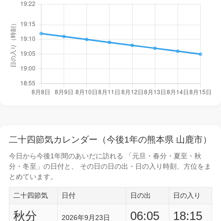
二十四節気カレンダー（今後1年の熊本県 山鹿市）
今日から
今後1年間
のあいだに訪れる 「元旦・春分・夏至・秋
分・冬至」の日付と、 その日の
日の出・日の入り時刻
、方位をま
とめています。
二十四節気
日付
日の出
日の入り
秋分
06:05
18:15
2026年9月23日