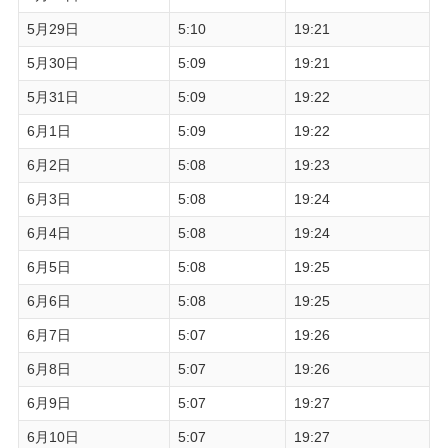
5月29日
5:10
19:21
5月30日
5:09
19:21
5月31日
5:09
19:22
6月1日
5:09
19:22
6月2日
5:08
19:23
6月3日
5:08
19:24
6月4日
5:08
19:24
6月5日
5:08
19:25
6月6日
5:08
19:25
6月7日
5:07
19:26
6月8日
5:07
19:26
6月9日
5:07
19:27
6月10日
5:07
19:27