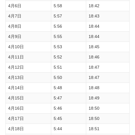
4月6日
5:58
18:42
4月7日
5:57
18:43
4月8日
5:56
18:44
4月9日
5:55
18:44
4月10日
5:53
18:45
4月11日
5:52
18:46
4月12日
5:51
18:47
4月13日
5:50
18:47
4月14日
5:48
18:48
4月15日
5:47
18:49
4月16日
5:46
18:50
4月17日
5:45
18:50
4月18日
5:44
18:51