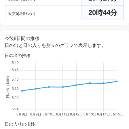
20時44分
天文薄明終わり
今後8日間の推移
日の出と日の入りを別々のグラフで表示します。
日の出の推移
日の入りの推移