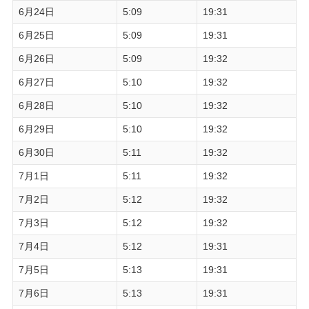
6月24日
5:09
19:31
6月25日
5:09
19:31
6月26日
5:09
19:32
6月27日
5:10
19:32
6月28日
5:10
19:32
6月29日
5:10
19:32
6月30日
5:11
19:32
7月1日
5:11
19:32
7月2日
5:12
19:32
7月3日
5:12
19:32
7月4日
5:12
19:31
7月5日
5:13
19:31
7月6日
5:13
19:31