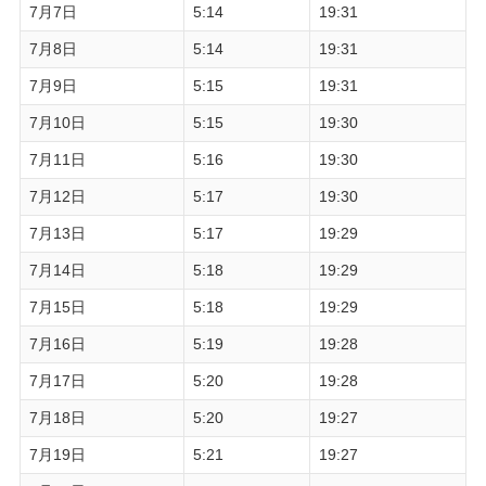
7月7日
5:14
19:31
7月8日
5:14
19:31
7月9日
5:15
19:31
7月10日
5:15
19:30
7月11日
5:16
19:30
7月12日
5:17
19:30
7月13日
5:17
19:29
7月14日
5:18
19:29
7月15日
5:18
19:29
7月16日
5:19
19:28
7月17日
5:20
19:28
7月18日
5:20
19:27
7月19日
5:21
19:27