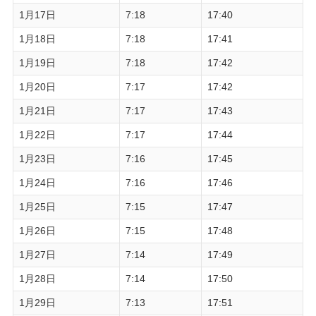
1月17日
7:18
17:40
1月18日
7:18
17:41
1月19日
7:18
17:42
1月20日
7:17
17:42
1月21日
7:17
17:43
1月22日
7:17
17:44
1月23日
7:16
17:45
1月24日
7:16
17:46
1月25日
7:15
17:47
1月26日
7:15
17:48
1月27日
7:14
17:49
1月28日
7:14
17:50
1月29日
7:13
17:51