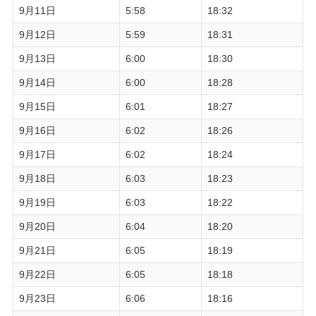
9月11日
5:58
18:32
9月12日
5:59
18:31
9月13日
6:00
18:30
9月14日
6:00
18:28
9月15日
6:01
18:27
9月16日
6:02
18:26
9月17日
6:02
18:24
9月18日
6:03
18:23
9月19日
6:03
18:22
9月20日
6:04
18:20
9月21日
6:05
18:19
9月22日
6:05
18:18
9月23日
6:06
18:16