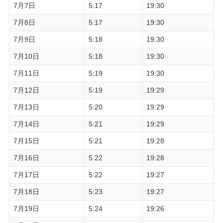
7月7日
5:17
19:30
7月8日
5:17
19:30
7月9日
5:18
19:30
7月10日
5:18
19:30
7月11日
5:19
19:30
7月12日
5:19
19:29
7月13日
5:20
19:29
7月14日
5:21
19:29
7月15日
5:21
19:28
7月16日
5:22
19:28
7月17日
5:22
19:27
7月18日
5:23
19:27
7月19日
5:24
19:26