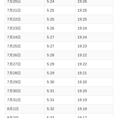
7月20日
5:24
19:26
7月21日
5:25
19:25
7月22日
5:25
19:25
7月23日
5:26
19:24
7月24日
5:27
19:24
7月25日
5:27
19:23
7月26日
5:28
19:22
7月27日
5:29
19:22
7月28日
5:29
19:21
7月29日
5:30
19:20
7月30日
5:31
19:20
7月31日
5:31
19:19
8月1日
5:32
19:18
8月2日
5:33
19:17