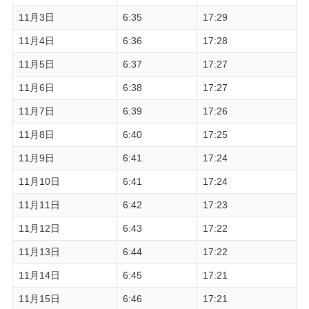
11月3日
6:35
17:29
11月4日
6:36
17:28
11月5日
6:37
17:27
11月6日
6:38
17:27
11月7日
6:39
17:26
11月8日
6:40
17:25
11月9日
6:41
17:24
11月10日
6:41
17:24
11月11日
6:42
17:23
11月12日
6:43
17:22
11月13日
6:44
17:22
11月14日
6:45
17:21
11月15日
6:46
17:21