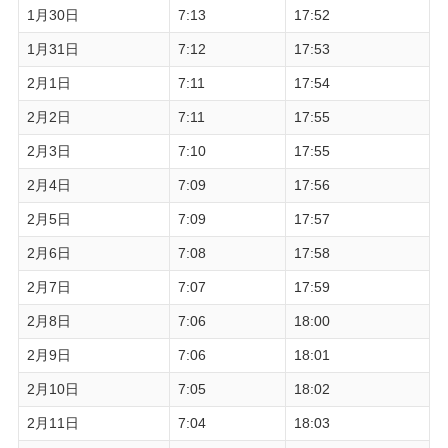
1月30日
7:13
17:52
1月31日
7:12
17:53
2月1日
7:11
17:54
2月2日
7:11
17:55
2月3日
7:10
17:55
2月4日
7:09
17:56
2月5日
7:09
17:57
2月6日
7:08
17:58
2月7日
7:07
17:59
2月8日
7:06
18:00
2月9日
7:06
18:01
2月10日
7:05
18:02
2月11日
7:04
18:03