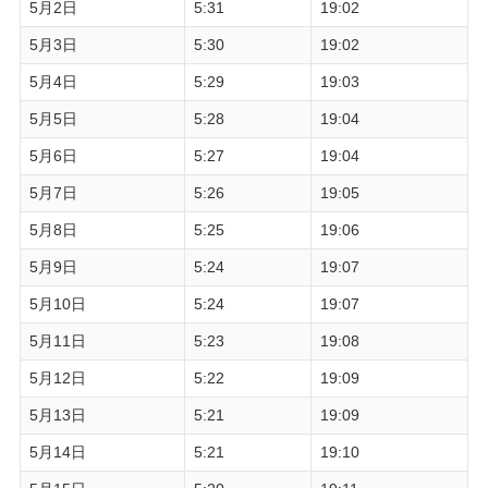
5月2日
5:31
19:02
5月3日
5:30
19:02
5月4日
5:29
19:03
5月5日
5:28
19:04
5月6日
5:27
19:04
5月7日
5:26
19:05
5月8日
5:25
19:06
5月9日
5:24
19:07
5月10日
5:24
19:07
5月11日
5:23
19:08
5月12日
5:22
19:09
5月13日
5:21
19:09
5月14日
5:21
19:10