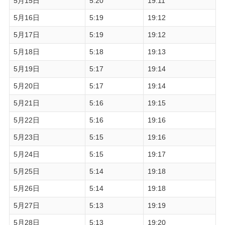
5月15日
5:20
19:11
5月16日
5:19
19:12
5月17日
5:19
19:12
5月18日
5:18
19:13
5月19日
5:17
19:14
5月20日
5:17
19:14
5月21日
5:16
19:15
5月22日
5:16
19:16
5月23日
5:15
19:16
5月24日
5:15
19:17
5月25日
5:14
19:18
5月26日
5:14
19:18
5月27日
5:13
19:19
5月28日
5:13
19:20