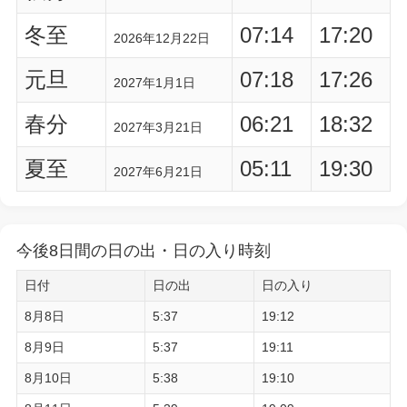
冬至
07:14
17:20
2026年12月22日
元旦
07:18
17:26
2027年1月1日
春分
06:21
18:32
2027年3月21日
夏至
05:11
19:30
2027年6月21日
今後8日間の日の出・日の入り時刻
日付
日の出
日の入り
8月8日
5:37
19:12
8月9日
5:37
19:11
8月10日
5:38
19:10