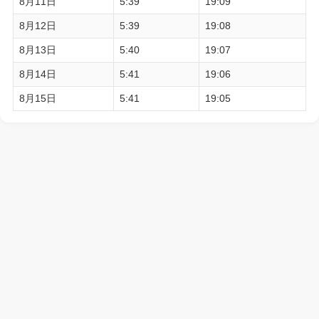
8月11日
5:39
19:09
8月12日
5:39
19:08
8月13日
5:40
19:07
8月14日
5:41
19:06
8月15日
5:41
19:05