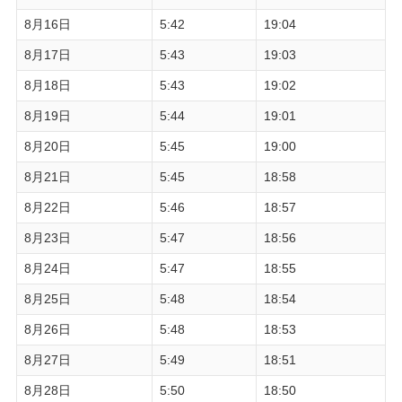
8月16日
5:42
19:04
8月17日
5:43
19:03
8月18日
5:43
19:02
8月19日
5:44
19:01
8月20日
5:45
19:00
8月21日
5:45
18:58
8月22日
5:46
18:57
8月23日
5:47
18:56
8月24日
5:47
18:55
8月25日
5:48
18:54
8月26日
5:48
18:53
8月27日
5:49
18:51
8月28日
5:50
18:50