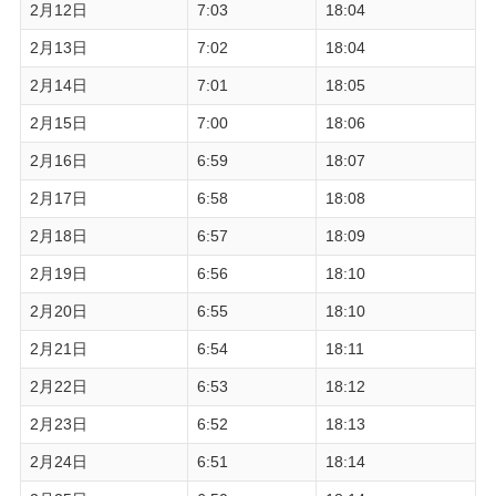
2月12日
7:03
18:04
2月13日
7:02
18:04
2月14日
7:01
18:05
2月15日
7:00
18:06
2月16日
6:59
18:07
2月17日
6:58
18:08
2月18日
6:57
18:09
2月19日
6:56
18:10
2月20日
6:55
18:10
2月21日
6:54
18:11
2月22日
6:53
18:12
2月23日
6:52
18:13
2月24日
6:51
18:14