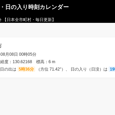
出・日の入り時刻カレンダー
ト【日本全市町村・毎日更新】
市
08月08日 00時05分
 経度：130.62168 標高：6 m
の日の出は
5時36分
（方位 71.42°）、 日の入り（日没）は
1