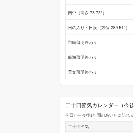
南中（高さ 73.73°）
日の入り・日没（方位 289.51°）
市民薄明終わり
航海薄明終わり
天文薄明終わり
二十四節気カレンダー（今後
今日から
今後1年間
のあいだに訪れる
二十四節気