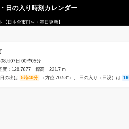
出・日の入り時刻カレンダー
ト【日本全市町村・毎日更新】
市
08月07日 00時05分
経度：128.7877 標高：221.7 m
の日の出は
5時40分
（方位 70.53°）、 日の入り（日没）は
1