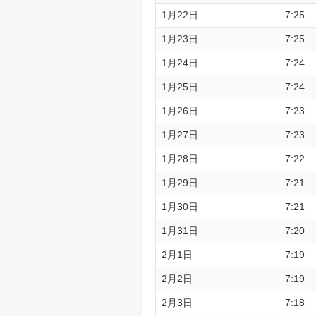
1月22日
7:25
1月23日
7:25
1月24日
7:24
1月25日
7:24
1月26日
7:23
1月27日
7:23
1月28日
7:22
1月29日
7:21
1月30日
7:21
1月31日
7:20
2月1日
7:19
2月2日
7:19
2月3日
7:18