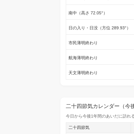
南中（高さ 72.05°）
日の入り・日没（方位 289.93°）
市民薄明終わり
航海薄明終わり
天文薄明終わり
二十四節気カレンダー（今後
今日から
今後1年間
のあいだに訪れる
二十四節気