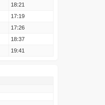
18:21
17:19
17:26
18:37
19:41