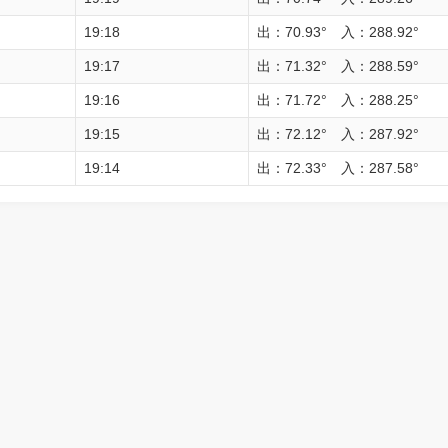
19:18
出：70.93° 入：288.92°
19:17
出：71.32° 入：288.59°
19:16
出：71.72° 入：288.25°
19:15
出：72.12° 入：287.92°
19:14
出：72.33° 入：287.58°