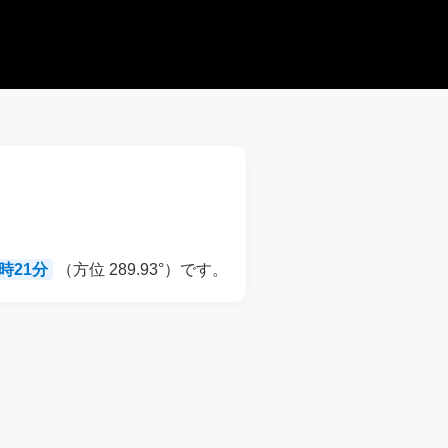
9時21分
（方位 289.93°）です。