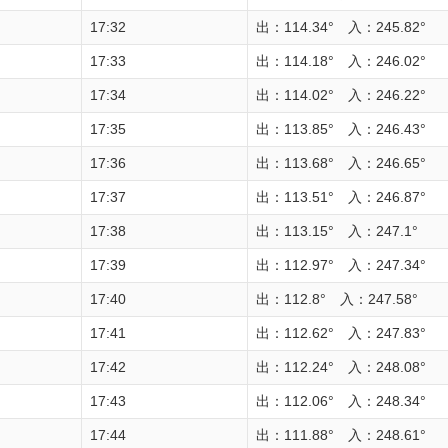
17:32
出：114.34° 入：245.82°
17:33
出：114.18° 入：246.02°
17:34
出：114.02° 入：246.22°
17:35
出：113.85° 入：246.43°
17:36
出：113.68° 入：246.65°
17:37
出：113.51° 入：246.87°
17:38
出：113.15° 入：247.1°
17:39
出：112.97° 入：247.34°
17:40
出：112.8° 入：247.58°
17:41
出：112.62° 入：247.83°
17:42
出：112.24° 入：248.08°
17:43
出：112.06° 入：248.34°
17:44
出：111.88° 入：248.61°