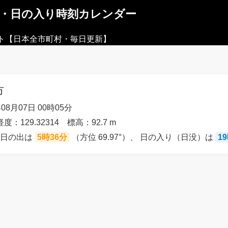
出・日の入り時刻カレンダー
ト【日本全市町村・毎日更新】
市
08月07日 00時05分
経度：129.32314 標高：92.7 m
の日の出は
5時36分
（方位 69.97°）、 日の入り（日没）は
1