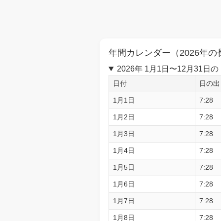
年間カレンダー（2026年の
2026年 1月1日〜12月3
日付
日の出
1月1日
7:28
1月2日
7:28
1月3日
7:28
1月4日
7:28
1月5日
7:28
1月6日
7:28
1月7日
7:28
1月8日
7:28