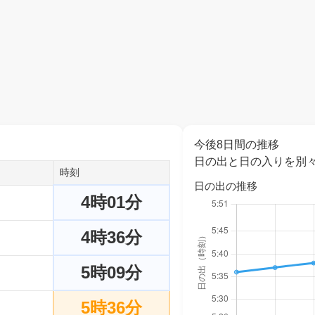
今後8日間の推移
日の出と日の入りを別
時刻
日の出の推移
4時01分
4時36分
5時09分
5時36分