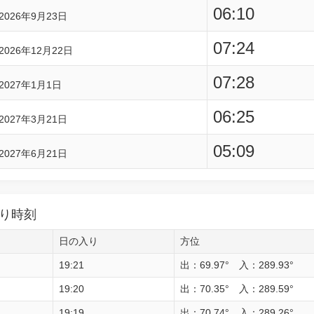
06:10
2026年9月23日
07:24
2026年12月22日
07:28
2027年1月1日
06:25
2027年3月21日
05:09
2027年6月21日
り時刻
日の入り
方位
19:21
出：69.97° 入：289.93°
19:20
出：70.35° 入：289.59°
19:19
出：70.74° 入：289.26°