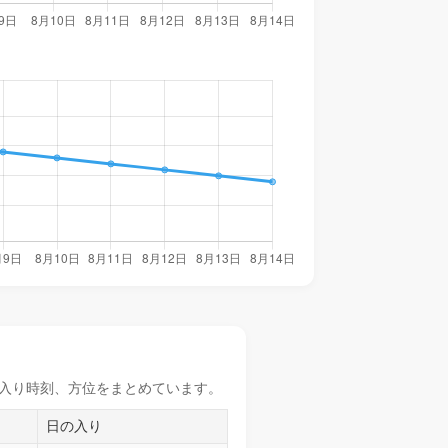
入り時刻
、方位をまとめています。
日の入り