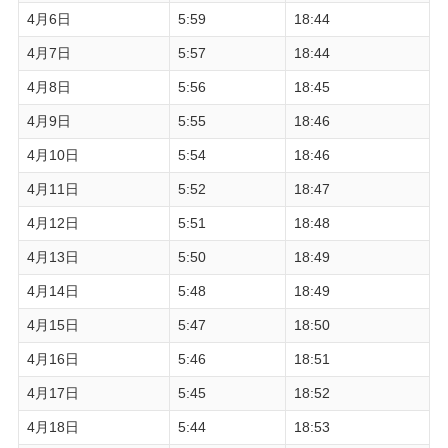
4月6日
5:59
18:44
4月7日
5:57
18:44
4月8日
5:56
18:45
4月9日
5:55
18:46
4月10日
5:54
18:46
4月11日
5:52
18:47
4月12日
5:51
18:48
4月13日
5:50
18:49
4月14日
5:48
18:49
4月15日
5:47
18:50
4月16日
5:46
18:51
4月17日
5:45
18:52
4月18日
5:44
18:53