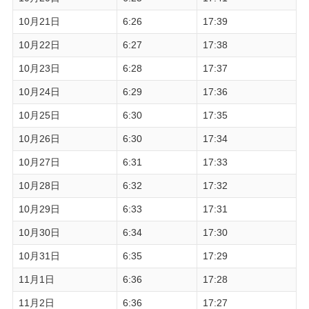
10月21日
6:26
17:39
10月22日
6:27
17:38
10月23日
6:28
17:37
10月24日
6:29
17:36
10月25日
6:30
17:35
10月26日
6:30
17:34
10月27日
6:31
17:33
10月28日
6:32
17:32
10月29日
6:33
17:31
10月30日
6:34
17:30
10月31日
6:35
17:29
11月1日
6:36
17:28
11月2日
6:36
17:27