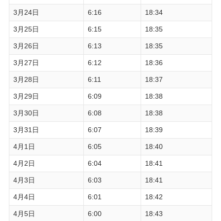
3月24日
6:16
18:34
3月25日
6:15
18:35
3月26日
6:13
18:35
3月27日
6:12
18:36
3月28日
6:11
18:37
3月29日
6:09
18:38
3月30日
6:08
18:38
3月31日
6:07
18:39
4月1日
6:05
18:40
4月2日
6:04
18:41
4月3日
6:03
18:41
4月4日
6:01
18:42
4月5日
6:00
18:43