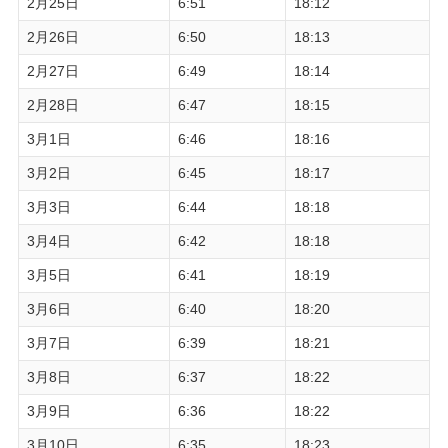
2月25日
6:51
18:12
2月26日
6:50
18:13
2月27日
6:49
18:14
2月28日
6:47
18:15
3月1日
6:46
18:16
3月2日
6:45
18:17
3月3日
6:44
18:18
3月4日
6:42
18:18
3月5日
6:41
18:19
3月6日
6:40
18:20
3月7日
6:39
18:21
3月8日
6:37
18:22
3月9日
6:36
18:22
3月10日
6:35
18:23