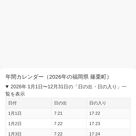
年間カレンダー（2026年の福岡県 篠栗町）
2026年 1月1日〜12月31日の「日の出・日の入り」一
覧を表示
日付
日の出
日の入り
1月1日
7:21
17:22
1月2日
7:22
17:23
1月3日
7:22
17:24