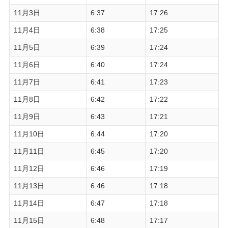
11月3日
6:37
17:26
11月4日
6:38
17:25
11月5日
6:39
17:24
11月6日
6:40
17:24
11月7日
6:41
17:23
11月8日
6:42
17:22
11月9日
6:43
17:21
11月10日
6:44
17:20
11月11日
6:45
17:20
11月12日
6:46
17:19
11月13日
6:46
17:18
11月14日
6:47
17:18
11月15日
6:48
17:17