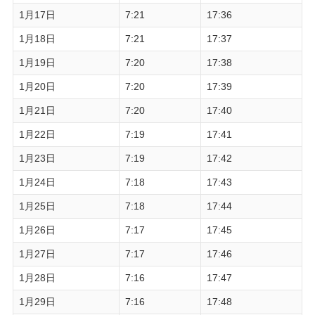
1月17日
7:21
17:36
1月18日
7:21
17:37
1月19日
7:20
17:38
1月20日
7:20
17:39
1月21日
7:20
17:40
1月22日
7:19
17:41
1月23日
7:19
17:42
1月24日
7:18
17:43
1月25日
7:18
17:44
1月26日
7:17
17:45
1月27日
7:17
17:46
1月28日
7:16
17:47
1月29日
7:16
17:48