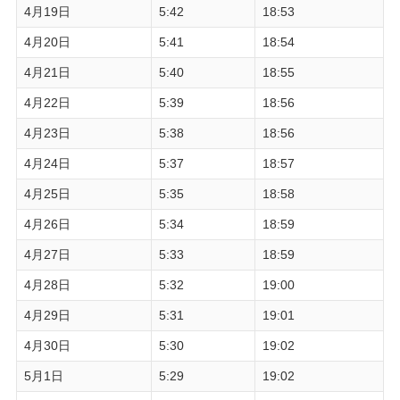
4月19日
5:42
18:53
4月20日
5:41
18:54
4月21日
5:40
18:55
4月22日
5:39
18:56
4月23日
5:38
18:56
4月24日
5:37
18:57
4月25日
5:35
18:58
4月26日
5:34
18:59
4月27日
5:33
18:59
4月28日
5:32
19:00
4月29日
5:31
19:01
4月30日
5:30
19:02
5月1日
5:29
19:02