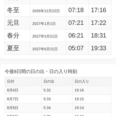
冬至
07:18
17:16
2026年12月22日
元旦
07:21
17:22
2027年1月1日
春分
06:21
18:31
2027年3月21日
夏至
05:07
19:33
2027年6月21日
今後8日間の日の出・日の入り時刻
日付
日の出
日の入り
8月6日
5:32
19:16
8月7日
5:33
19:15
8月8日
5:34
19:14