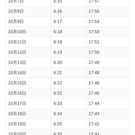
10月7日
6:15
17:57
10月8日
6:16
17:55
10月9日
6:17
17:54
10月10日
6:18
17:53
10月11日
6:18
17:51
10月12日
6:19
17:50
10月13日
6:20
17:49
10月14日
6:21
17:48
10月15日
6:22
17:46
10月16日
6:22
17:45
10月17日
6:23
17:44
10月18日
6:24
17:43
10月19日
6:25
17:42
10月20日
6:25
17:41