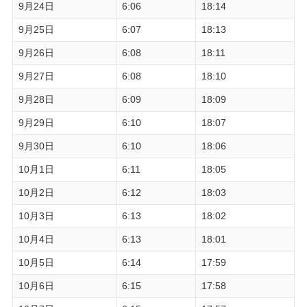
9月24日
6:06
18:14
9月25日
6:07
18:13
9月26日
6:08
18:11
9月27日
6:08
18:10
9月28日
6:09
18:09
9月29日
6:10
18:07
9月30日
6:10
18:06
10月1日
6:11
18:05
10月2日
6:12
18:03
10月3日
6:13
18:02
10月4日
6:13
18:01
10月5日
6:14
17:59
10月6日
6:15
17:58