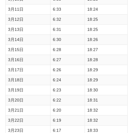
3月11日
6:33
18:24
3月12日
6:32
18:25
3月13日
6:31
18:25
3月14日
6:30
18:26
3月15日
6:28
18:27
3月16日
6:27
18:28
3月17日
6:26
18:29
3月18日
6:24
18:29
3月19日
6:23
18:30
3月20日
6:22
18:31
3月21日
6:20
18:32
3月22日
6:19
18:32
3月23日
6:17
18:33