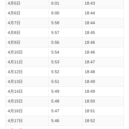
4月5日
6:01
18:43
4月6日
6:00
18:44
4月7日
5:58
18:44
4月8日
5:57
18:45
4月9日
5:56
18:46
4月10日
5:54
18:46
4月11日
5:53
18:47
4月12日
5:52
18:48
4月13日
5:51
18:49
4月14日
5:49
18:49
4月15日
5:48
18:50
4月16日
5:47
18:51
4月17日
5:46
18:52