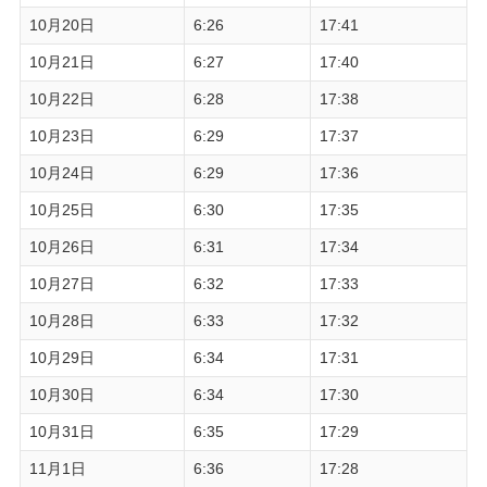
10月20日
6:26
17:41
10月21日
6:27
17:40
10月22日
6:28
17:38
10月23日
6:29
17:37
10月24日
6:29
17:36
10月25日
6:30
17:35
10月26日
6:31
17:34
10月27日
6:32
17:33
10月28日
6:33
17:32
10月29日
6:34
17:31
10月30日
6:34
17:30
10月31日
6:35
17:29
11月1日
6:36
17:28