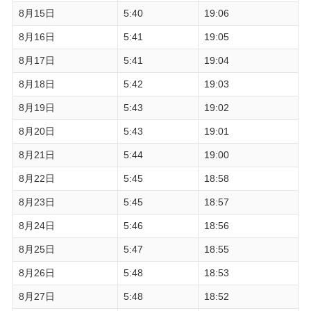
8月15日
5:40
19:06
8月16日
5:41
19:05
8月17日
5:41
19:04
8月18日
5:42
19:03
8月19日
5:43
19:02
8月20日
5:43
19:01
8月21日
5:44
19:00
8月22日
5:45
18:58
8月23日
5:45
18:57
8月24日
5:46
18:56
8月25日
5:47
18:55
8月26日
5:48
18:53
8月27日
5:48
18:52