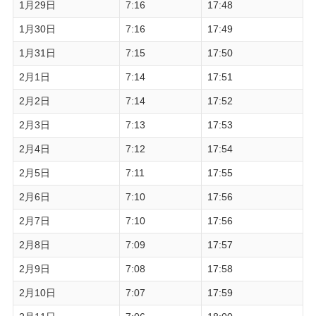
1月29日
7:16
17:48
1月30日
7:16
17:49
1月31日
7:15
17:50
2月1日
7:14
17:51
2月2日
7:14
17:52
2月3日
7:13
17:53
2月4日
7:12
17:54
2月5日
7:11
17:55
2月6日
7:10
17:56
2月7日
7:10
17:56
2月8日
7:09
17:57
2月9日
7:08
17:58
2月10日
7:07
17:59