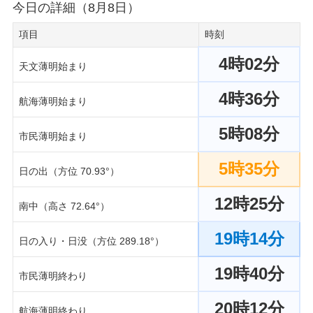
今日の詳細（8月8日）
項目
時刻
4時02分
天文薄明始まり
4時36分
航海薄明始まり
5時08分
市民薄明始まり
5時35分
日の出（方位 70.93°）
12時25分
南中（高さ 72.64°）
19時14分
日の入り・日没（方位 289.18°）
19時40分
市民薄明終わり
20時12分
航海薄明終わり