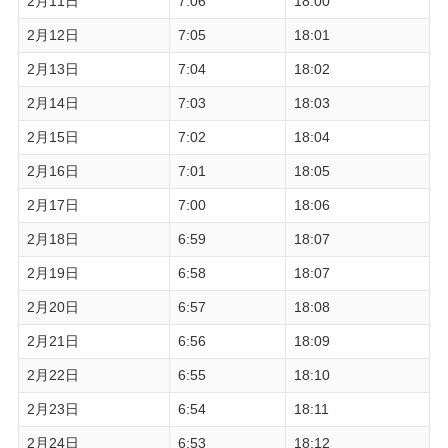
2月11日
7:06
18:00
2月12日
7:05
18:01
2月13日
7:04
18:02
2月14日
7:03
18:03
2月15日
7:02
18:04
2月16日
7:01
18:05
2月17日
7:00
18:06
2月18日
6:59
18:07
2月19日
6:58
18:07
2月20日
6:57
18:08
2月21日
6:56
18:09
2月22日
6:55
18:10
2月23日
6:54
18:11
2月24日
6:53
18:12