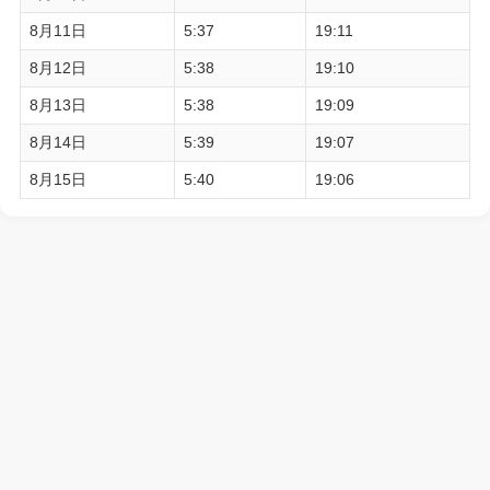
8月11日
5:37
19:11
8月12日
5:38
19:10
8月13日
5:38
19:09
8月14日
5:39
19:07
8月15日
5:40
19:06