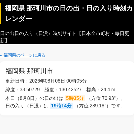
福岡県 那珂川市の日の出・日の入り時刻カ
レンダー
日の出日の入り（日没）時刻サイト【日本全市町村・毎日更
新】
« 福岡県のページに戻る
福岡県 那珂川市
更新日時：2026年08月08日 00時05分
緯度：33.50729 経度：130.42527 標高：24.4 m
本日（8月8日）の日の出は
5時35分
（方位 70.93°）、
日の入り（日没）は
19時14分
（方位 289.18°）です。