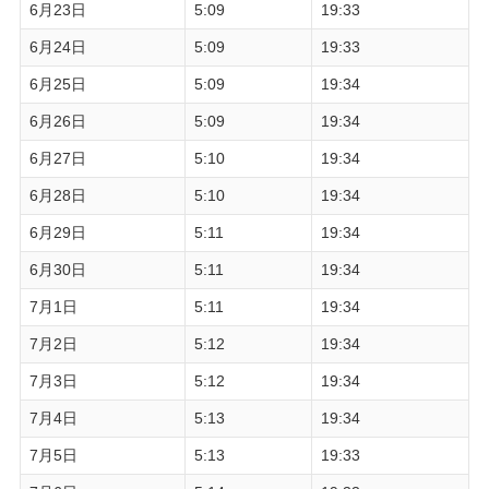
6月23日
5:09
19:33
6月24日
5:09
19:33
6月25日
5:09
19:34
6月26日
5:09
19:34
6月27日
5:10
19:34
6月28日
5:10
19:34
6月29日
5:11
19:34
6月30日
5:11
19:34
7月1日
5:11
19:34
7月2日
5:12
19:34
7月3日
5:12
19:34
7月4日
5:13
19:34
7月5日
5:13
19:33