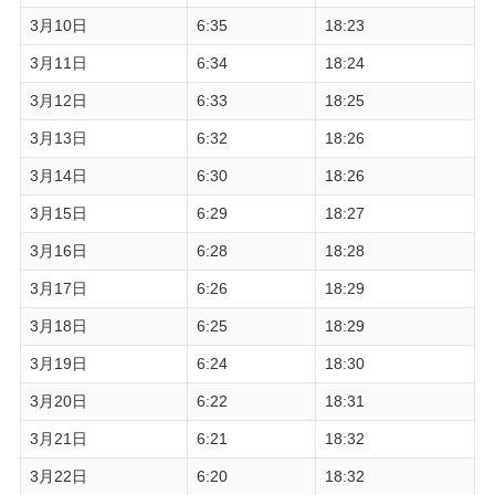
3月10日
6:35
18:23
3月11日
6:34
18:24
3月12日
6:33
18:25
3月13日
6:32
18:26
3月14日
6:30
18:26
3月15日
6:29
18:27
3月16日
6:28
18:28
3月17日
6:26
18:29
3月18日
6:25
18:29
3月19日
6:24
18:30
3月20日
6:22
18:31
3月21日
6:21
18:32
3月22日
6:20
18:32