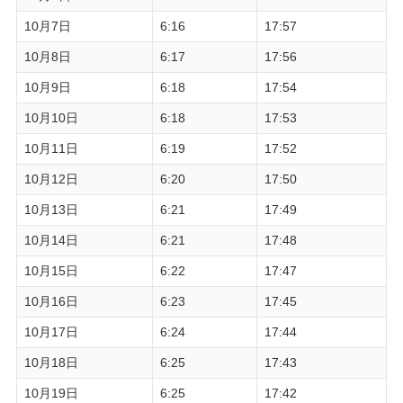
10月7日
6:16
17:57
10月8日
6:17
17:56
10月9日
6:18
17:54
10月10日
6:18
17:53
10月11日
6:19
17:52
10月12日
6:20
17:50
10月13日
6:21
17:49
10月14日
6:21
17:48
10月15日
6:22
17:47
10月16日
6:23
17:45
10月17日
6:24
17:44
10月18日
6:25
17:43
10月19日
6:25
17:42