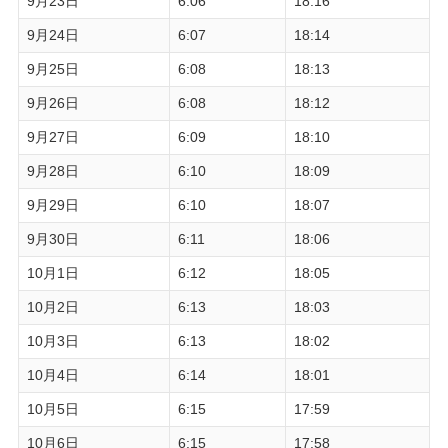
9月23日
6:06
18:16
9月24日
6:07
18:14
9月25日
6:08
18:13
9月26日
6:08
18:12
9月27日
6:09
18:10
9月28日
6:10
18:09
9月29日
6:10
18:07
9月30日
6:11
18:06
10月1日
6:12
18:05
10月2日
6:13
18:03
10月3日
6:13
18:02
10月4日
6:14
18:01
10月5日
6:15
17:59
10月6日
6:15
17:58