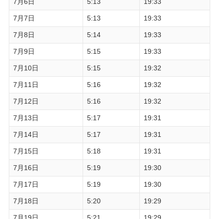
7月6日
5:13
19:33
7月7日
5:13
19:33
7月8日
5:14
19:33
7月9日
5:15
19:33
7月10日
5:15
19:32
7月11日
5:16
19:32
7月12日
5:16
19:32
7月13日
5:17
19:31
7月14日
5:17
19:31
7月15日
5:18
19:31
7月16日
5:19
19:30
7月17日
5:19
19:30
7月18日
5:20
19:29
7月19日
5:21
19:29