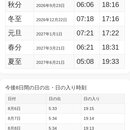
秋分
06:06
18:16
2026年9月23日
冬至
07:18
17:16
2026年12月22日
元旦
07:21
17:22
2027年1月1日
春分
06:21
18:31
2027年3月21日
夏至
05:08
19:33
2027年6月21日
今後8日間の日の出・日の入り時刻
日付
日の出
日の入り
8月6日
5:33
19:15
8月7日
5:34
19:14
8月8日
5:34
19:13