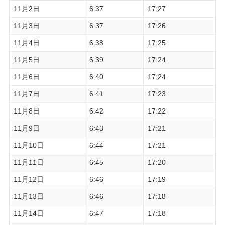
11月2日
6:37
17:27
11月3日
6:37
17:26
11月4日
6:38
17:25
11月5日
6:39
17:24
11月6日
6:40
17:24
11月7日
6:41
17:23
11月8日
6:42
17:22
11月9日
6:43
17:21
11月10日
6:44
17:21
11月11日
6:45
17:20
11月12日
6:46
17:19
11月13日
6:46
17:18
11月14日
6:47
17:18