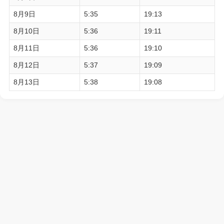
8月9日
5:35
19:13
8月10日
5:36
19:11
8月11日
5:36
19:10
8月12日
5:37
19:09
8月13日
5:38
19:08