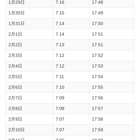
1月29日
7:16
17:48
1月30日
7:15
17:49
1月31日
7:14
17:50
2月1日
7:14
17:51
2月2日
7:13
17:51
2月3日
7:12
17:52
2月4日
7:12
17:53
2月5日
7:11
17:54
2月6日
7:10
17:55
2月7日
7:09
17:56
2月8日
7:08
17:57
2月9日
7:07
17:58
2月10日
7:07
17:59