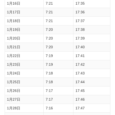
1月16日
7:21
17:35
1月17日
7:21
17:36
1月18日
7:21
17:37
1月19日
7:20
17:38
1月20日
7:20
17:39
1月21日
7:20
17:40
1月22日
7:19
17:41
1月23日
7:19
17:42
1月24日
7:18
17:43
1月25日
7:18
17:44
1月26日
7:17
17:45
1月27日
7:17
17:46
1月28日
7:16
17:47