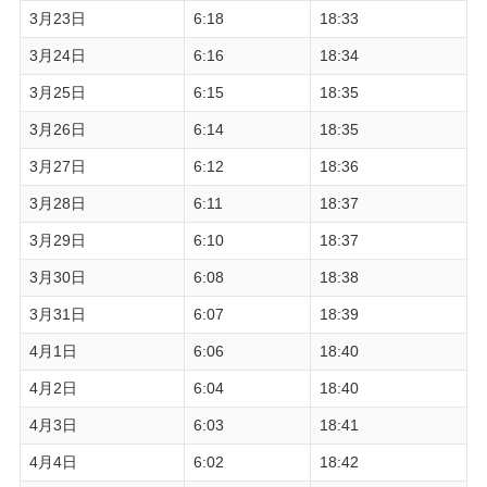
3月23日
6:18
18:33
3月24日
6:16
18:34
3月25日
6:15
18:35
3月26日
6:14
18:35
3月27日
6:12
18:36
3月28日
6:11
18:37
3月29日
6:10
18:37
3月30日
6:08
18:38
3月31日
6:07
18:39
4月1日
6:06
18:40
4月2日
6:04
18:40
4月3日
6:03
18:41
4月4日
6:02
18:42