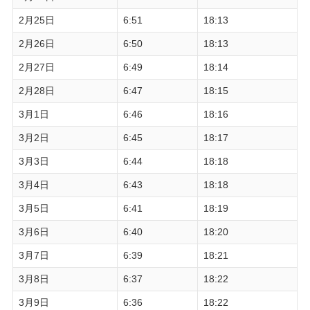
2月25日
6:51
18:13
2月26日
6:50
18:13
2月27日
6:49
18:14
2月28日
6:47
18:15
3月1日
6:46
18:16
3月2日
6:45
18:17
3月3日
6:44
18:18
3月4日
6:43
18:18
3月5日
6:41
18:19
3月6日
6:40
18:20
3月7日
6:39
18:21
3月8日
6:37
18:22
3月9日
6:36
18:22