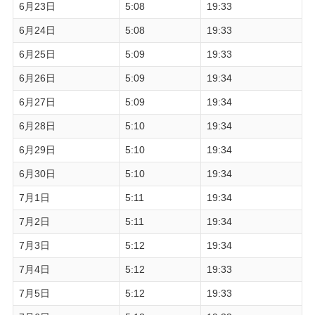
6月23日
5:08
19:33
6月24日
5:08
19:33
6月25日
5:09
19:33
6月26日
5:09
19:34
6月27日
5:09
19:34
6月28日
5:10
19:34
6月29日
5:10
19:34
6月30日
5:10
19:34
7月1日
5:11
19:34
7月2日
5:11
19:34
7月3日
5:12
19:34
7月4日
5:12
19:33
7月5日
5:12
19:33