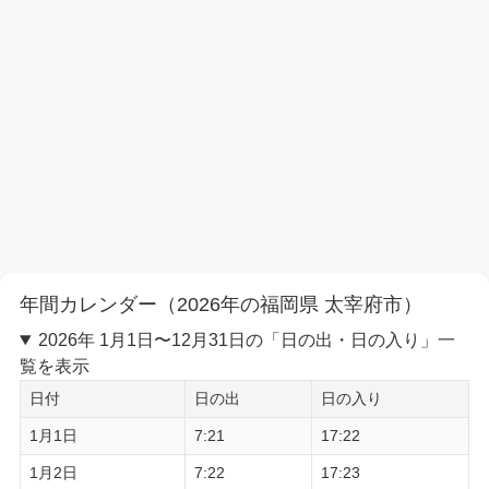
年間カレンダー（2026年の福岡県 太宰府市）
2026年 1月1日〜12月31日の「日の出・日の入り」一
覧を表示
日付
日の出
日の入り
1月1日
7:21
17:22
1月2日
7:22
17:23