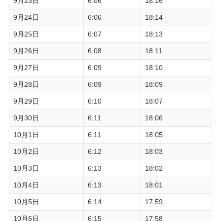
9月23日
6:06
18:16
9月24日
6:06
18:14
9月25日
6:07
18:13
9月26日
6:08
18:11
9月27日
6:09
18:10
9月28日
6:09
18:09
9月29日
6:10
18:07
9月30日
6:11
18:06
10月1日
6:11
18:05
10月2日
6:12
18:03
10月3日
6:13
18:02
10月4日
6:13
18:01
10月5日
6:14
17:59
10月6日
6:15
17:58