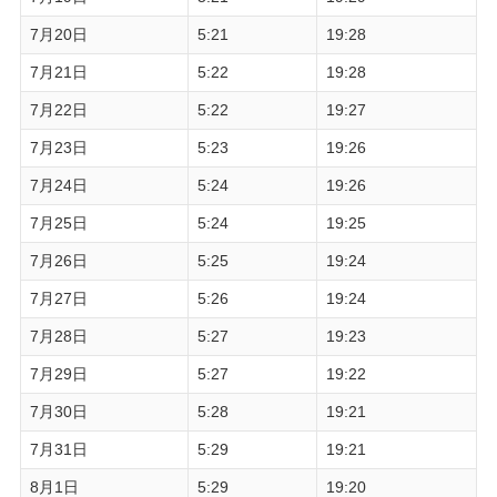
7月20日
5:21
19:28
7月21日
5:22
19:28
7月22日
5:22
19:27
7月23日
5:23
19:26
7月24日
5:24
19:26
7月25日
5:24
19:25
7月26日
5:25
19:24
7月27日
5:26
19:24
7月28日
5:27
19:23
7月29日
5:27
19:22
7月30日
5:28
19:21
7月31日
5:29
19:21
8月1日
5:29
19:20