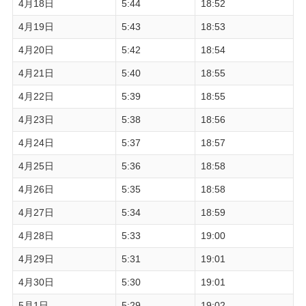
4月18日
5:44
18:52
4月19日
5:43
18:53
4月20日
5:42
18:54
4月21日
5:40
18:55
4月22日
5:39
18:55
4月23日
5:38
18:56
4月24日
5:37
18:57
4月25日
5:36
18:58
4月26日
5:35
18:58
4月27日
5:34
18:59
4月28日
5:33
19:00
4月29日
5:31
19:01
4月30日
5:30
19:01
5月1日
5:29
19:02