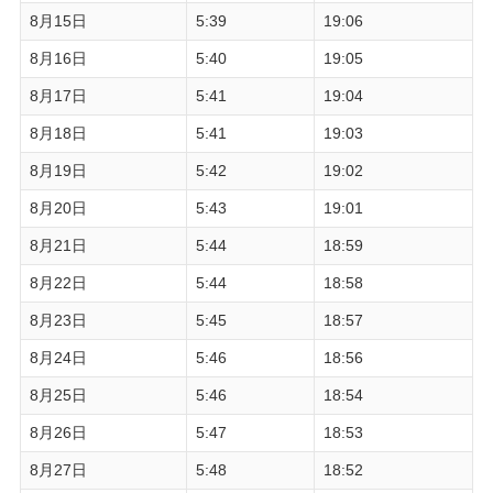
8月15日
5:39
19:06
8月16日
5:40
19:05
8月17日
5:41
19:04
8月18日
5:41
19:03
8月19日
5:42
19:02
8月20日
5:43
19:01
8月21日
5:44
18:59
8月22日
5:44
18:58
8月23日
5:45
18:57
8月24日
5:46
18:56
8月25日
5:46
18:54
8月26日
5:47
18:53
8月27日
5:48
18:52