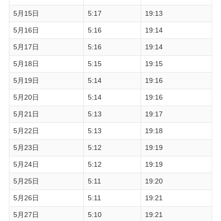
5月15日
5:17
19:13
5月16日
5:16
19:14
5月17日
5:16
19:14
5月18日
5:15
19:15
5月19日
5:14
19:16
5月20日
5:14
19:16
5月21日
5:13
19:17
5月22日
5:13
19:18
5月23日
5:12
19:19
5月24日
5:12
19:19
5月25日
5:11
19:20
5月26日
5:11
19:21
5月27日
5:10
19:21