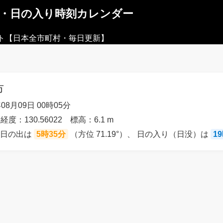
出・日の入り時刻カレンダー
ト【日本全市町村・毎日更新】
市
08月09日 00時05分
 経度：130.56022 標高：6.1 m
の日の出は
5時35分
（方位 71.19°）、 日の入り（日没）は
1