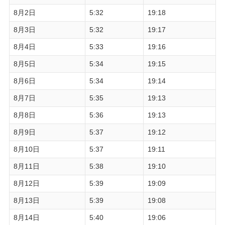
8月2日
5:32
19:18
8月3日
5:32
19:17
8月4日
5:33
19:16
8月5日
5:34
19:15
8月6日
5:34
19:14
8月7日
5:35
19:13
8月8日
5:36
19:13
8月9日
5:37
19:12
8月10日
5:37
19:11
8月11日
5:38
19:10
8月12日
5:39
19:09
8月13日
5:39
19:08
8月14日
5:40
19:06