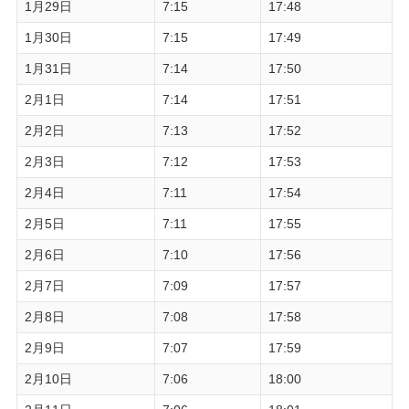
1月29日
7:15
17:48
1月30日
7:15
17:49
1月31日
7:14
17:50
2月1日
7:14
17:51
2月2日
7:13
17:52
2月3日
7:12
17:53
2月4日
7:11
17:54
2月5日
7:11
17:55
2月6日
7:10
17:56
2月7日
7:09
17:57
2月8日
7:08
17:58
2月9日
7:07
17:59
2月10日
7:06
18:00