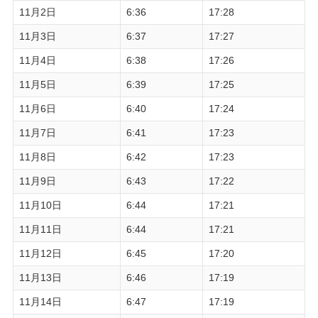
11月2日
6:36
17:28
11月3日
6:37
17:27
11月4日
6:38
17:26
11月5日
6:39
17:25
11月6日
6:40
17:24
11月7日
6:41
17:23
11月8日
6:42
17:23
11月9日
6:43
17:22
11月10日
6:44
17:21
11月11日
6:44
17:21
11月12日
6:45
17:20
11月13日
6:46
17:19
11月14日
6:47
17:19