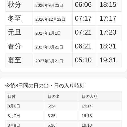
秋分
06:06
18:15
2026年9月23日
冬至
07:17
17:17
2026年12月22日
元旦
07:21
17:23
2027年1月1日
春分
06:21
18:31
2027年3月21日
夏至
05:10
19:31
2027年6月21日
今後8日間の日の出・日の入り時刻
日付
日の出
日の入り
8月6日
5:34
19:14
8月7日
5:35
19:13
8月8日
5:36
19:13