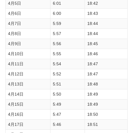
4月5日
6:01
18:42
4月6日
6:00
18:43
4月7日
5:59
18:44
4月8日
5:57
18:44
4月9日
5:56
18:45
4月10日
5:55
18:46
4月11日
5:54
18:47
4月12日
5:52
18:47
4月13日
5:51
18:48
4月14日
5:50
18:49
4月15日
5:49
18:49
4月16日
5:47
18:50
4月17日
5:46
18:51