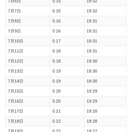
7月6日
5:15
19:32
7月7日
5:15
19:32
7月8日
5:16
19:31
7月9日
5:16
19:31
7月10日
5:17
19:31
7月11日
5:18
19:31
7月12日
5:18
19:30
7月13日
5:19
19:30
7月14日
5:19
19:30
7月15日
5:20
19:29
7月16日
5:20
19:29
7月17日
5:21
19:28
7月18日
5:22
19:28
7月19日
5:22
19:27