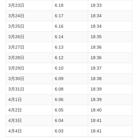
3月23日
6:18
18:33
3月24日
6:17
18:34
3月25日
6:16
18:34
3月26日
6:14
18:35
3月27日
6:13
18:36
3月28日
6:12
18:36
3月29日
6:10
18:37
3月30日
6:09
18:38
3月31日
6:08
18:39
4月1日
6:06
18:39
4月2日
6:05
18:40
4月3日
6:04
18:41
4月4日
6:03
18:41