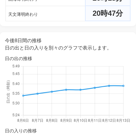
20時47分
天文薄明終わり
今後8日間の推移
日の出と日の入りを別々のグラフで表示します。
日の出の推移
日の入りの推移