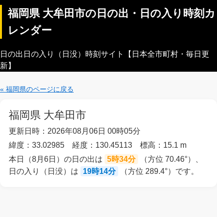
福岡県 大牟田市の日の出・日の入り時刻カ
レンダー
日の出日の入り（日没）時刻サイト【日本全市町村・毎日更
新】
« 福岡県のページに戻る
福岡県 大牟田市
更新日時：2026年08月06日 00時05分
緯度：33.02985 経度：130.45113 標高：15.1 m
本日（8月6日）の日の出は
5時34分
（方位 70.46°）、
日の入り（日没）は
19時14分
（方位 289.4°）です。