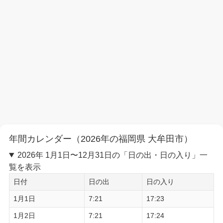
年間カレンダー（2026年の福岡県 大牟田市）
2026年 1月1日〜12月31日の「日の出・日の入り」一
覧を表示
日付
日の出
日の入り
1月1日
7:21
17:23
1月2日
7:21
17:24