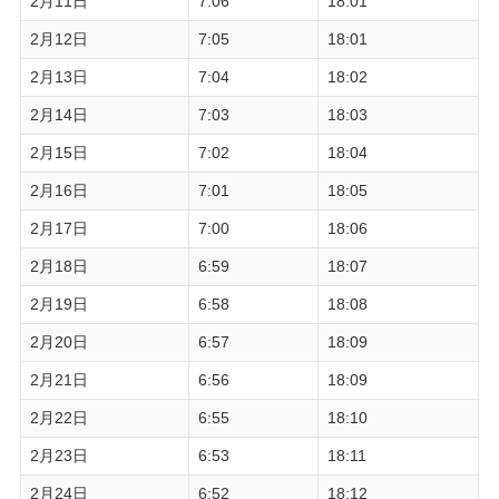
2月11日
7:06
18:01
2月12日
7:05
18:01
2月13日
7:04
18:02
2月14日
7:03
18:03
2月15日
7:02
18:04
2月16日
7:01
18:05
2月17日
7:00
18:06
2月18日
6:59
18:07
2月19日
6:58
18:08
2月20日
6:57
18:09
2月21日
6:56
18:09
2月22日
6:55
18:10
2月23日
6:53
18:11
2月24日
6:52
18:12