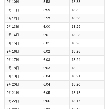
9月10日
5:58
18:33
9月11日
5:59
18:32
9月12日
5:59
18:30
9月13日
6:00
18:29
9月14日
6:01
18:28
9月15日
6:01
18:26
9月16日
6:02
18:25
9月17日
6:03
18:24
9月18日
6:03
18:22
9月19日
6:04
18:21
9月20日
6:04
18:20
9月21日
6:05
18:18
9月22日
6:06
18:17