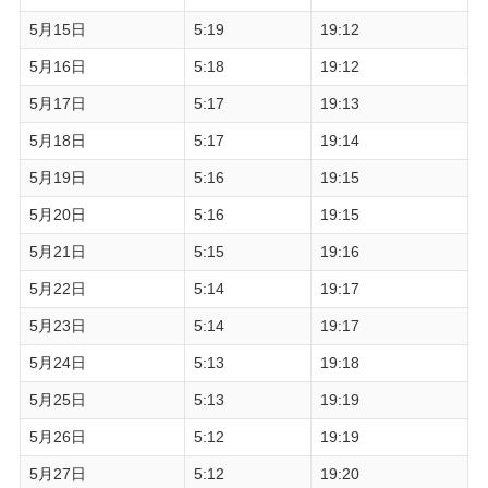
5月15日
5:19
19:12
5月16日
5:18
19:12
5月17日
5:17
19:13
5月18日
5:17
19:14
5月19日
5:16
19:15
5月20日
5:16
19:15
5月21日
5:15
19:16
5月22日
5:14
19:17
5月23日
5:14
19:17
5月24日
5:13
19:18
5月25日
5:13
19:19
5月26日
5:12
19:19
5月27日
5:12
19:20