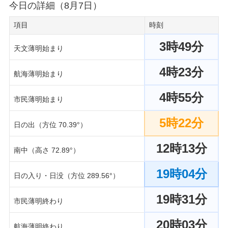
今日の詳細（8月7日）
項目
時刻
3時49分
天文薄明始まり
4時23分
航海薄明始まり
4時55分
市民薄明始まり
5時22分
日の出（方位 70.39°）
12時13分
南中（高さ 72.89°）
19時04分
日の入り・日没（方位 289.56°）
19時31分
市民薄明終わり
20時03分
航海薄明終わり