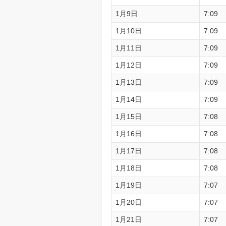
1月9日
7:09
1月10日
7:09
1月11日
7:09
1月12日
7:09
1月13日
7:09
1月14日
7:09
1月15日
7:08
1月16日
7:08
1月17日
7:08
1月18日
7:08
1月19日
7:07
1月20日
7:07
1月21日
7:07