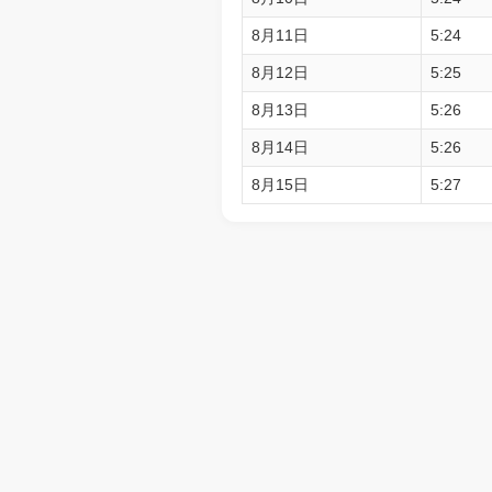
8月11日
5:24
8月12日
5:25
8月13日
5:26
8月14日
5:26
8月15日
5:27