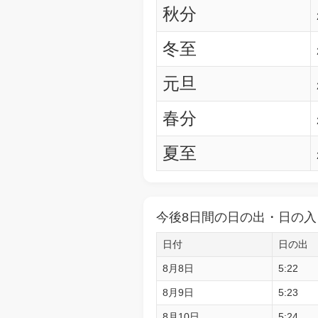
秋分
冬至
元旦
春分
夏至
今後8日間の日の出・日の入
日付
日の出
8月8日
5:22
8月9日
5:23
8月10日
5:24