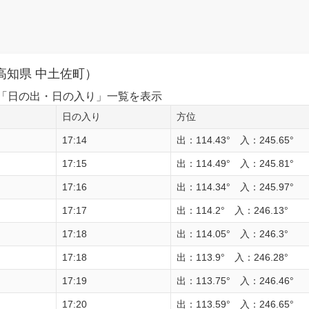
高知県 中土佐町）
1日の「日の出・日の入り」一覧を表示
日の入り
方位
17:14
出：114.43° 入：245.65°
17:15
出：114.49° 入：245.81°
17:16
出：114.34° 入：245.97°
17:17
出：114.2° 入：246.13°
17:18
出：114.05° 入：246.3°
17:18
出：113.9° 入：246.28°
17:19
出：113.75° 入：246.46°
17:20
出：113.59° 入：246.65°