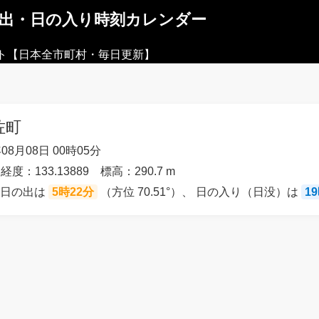
の出・日の入り時刻カレンダー
ト【日本全市町村・毎日更新】
佐町
08月08日 00時05分
経度：133.13889 標高：290.7 m
の日の出は
5時22分
（方位 70.51°）、 日の入り（日没）は
1