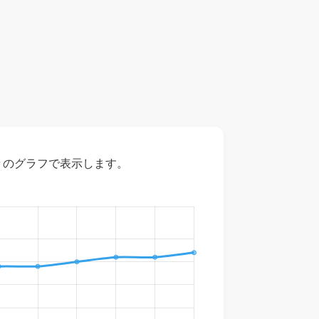
々のグラフで表示します。