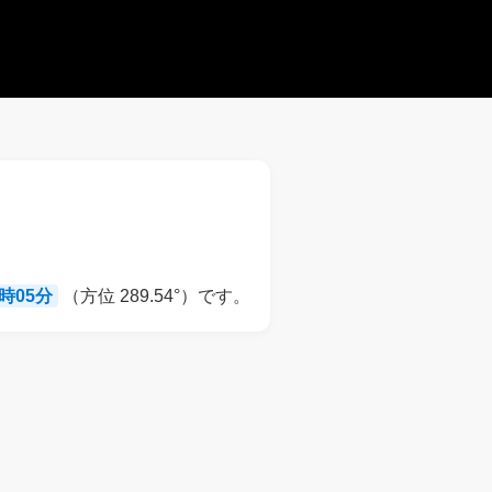
9時05分
（方位 289.54°）です。