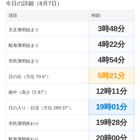
今日の詳細（8月7日）
項目
時刻
3時48分
天文薄明始まり
4時22分
航海薄明始まり
4時54分
市民薄明始まり
5時21分
日の出（方位 70.6°）
12時11分
南中（高さ 72.87°）
19時01分
日の入り・日没（方位 289.37°）
19時28分
市民薄明終わり
20時00分
航海薄明終わり