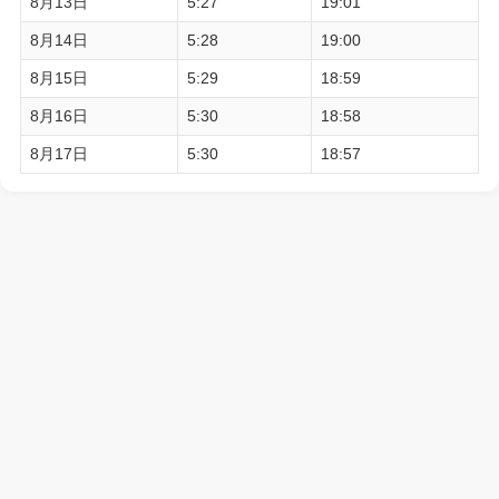
8月13日
5:27
19:01
8月14日
5:28
19:00
8月15日
5:29
18:59
8月16日
5:30
18:58
8月17日
5:30
18:57