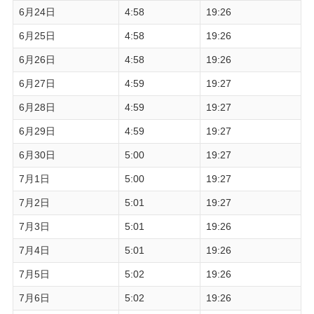
6月24日
4:58
19:26
6月25日
4:58
19:26
6月26日
4:58
19:26
6月27日
4:59
19:27
6月28日
4:59
19:27
6月29日
4:59
19:27
6月30日
5:00
19:27
7月1日
5:00
19:27
7月2日
5:01
19:27
7月3日
5:01
19:26
7月4日
5:01
19:26
7月5日
5:02
19:26
7月6日
5:02
19:26