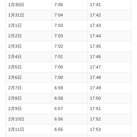
1月30日
7:05
17:41
1月31日
7:04
17:42
2月1日
7:03
17:43
2月2日
7:03
17:44
2月3日
7:02
17:45
2月4日
7:01
17:46
2月5日
7:00
17:47
2月6日
7:00
17:48
2月7日
6:59
17:49
2月8日
6:58
17:50
2月9日
6:57
17:51
2月10日
6:56
17:52
2月11日
6:55
17:53