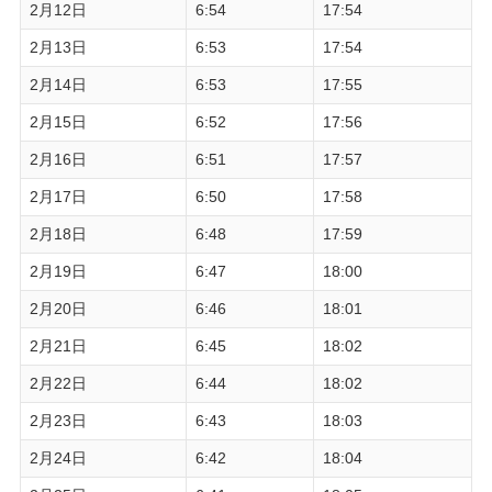
2月12日
6:54
17:54
2月13日
6:53
17:54
2月14日
6:53
17:55
2月15日
6:52
17:56
2月16日
6:51
17:57
2月17日
6:50
17:58
2月18日
6:48
17:59
2月19日
6:47
18:00
2月20日
6:46
18:01
2月21日
6:45
18:02
2月22日
6:44
18:02
2月23日
6:43
18:03
2月24日
6:42
18:04