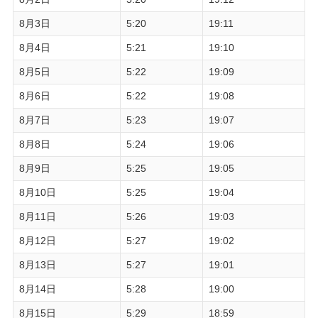
8月3日
5:20
19:11
8月4日
5:21
19:10
8月5日
5:22
19:09
8月6日
5:22
19:08
8月7日
5:23
19:07
8月8日
5:24
19:06
8月9日
5:25
19:05
8月10日
5:25
19:04
8月11日
5:26
19:03
8月12日
5:27
19:02
8月13日
5:27
19:01
8月14日
5:28
19:00
8月15日
5:29
18:59