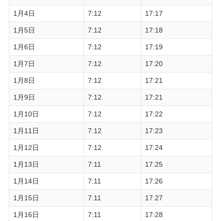
1月4日
7:12
17:17
1月5日
7:12
17:18
1月6日
7:12
17:19
1月7日
7:12
17:20
1月8日
7:12
17:21
1月9日
7:12
17:21
1月10日
7:12
17:22
1月11日
7:12
17:23
1月12日
7:12
17:24
1月13日
7:11
17:25
1月14日
7:11
17:26
1月15日
7:11
17:27
1月16日
7:11
17:28