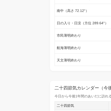
南中（高さ 72.12°）
日の入り・日没（方位 289.64°）
市民薄明終わり
航海薄明終わり
天文薄明終わり
二十四節気カレンダー（今後
今日から
今後1年間
のあいだに訪れる
二十四節気