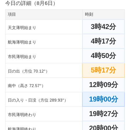
今日の詳細（8月6日）
項目
時刻
3時42分
天文薄明始まり
4時17分
航海薄明始まり
4時50分
市民薄明始まり
5時17分
日の出（方位 70.12°）
12時09分
南中（高さ 72.57°）
19時00分
日の入り・日没（方位 289.93°）
19時27分
市民薄明終わり
20時00分
航海薄明終わり