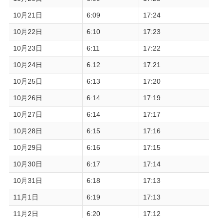
10月21日
6:09
17:24
10月22日
6:10
17:23
10月23日
6:11
17:22
10月24日
6:12
17:21
10月25日
6:13
17:20
10月26日
6:14
17:19
10月27日
6:14
17:17
10月28日
6:15
17:16
10月29日
6:16
17:15
10月30日
6:17
17:14
10月31日
6:18
17:13
11月1日
6:19
17:13
11月2日
6:20
17:12