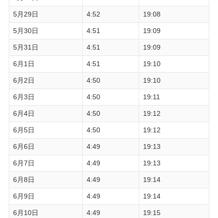
5月29日
4:52
19:08
5月30日
4:51
19:09
5月31日
4:51
19:09
6月1日
4:51
19:10
6月2日
4:50
19:10
6月3日
4:50
19:11
6月4日
4:50
19:12
6月5日
4:50
19:12
6月6日
4:49
19:13
6月7日
4:49
19:13
6月8日
4:49
19:14
6月9日
4:49
19:14
6月10日
4:49
19:15