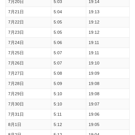
7月20日
5:03
19:14
7月21日
5:04
19:13
7月22日
5:05
19:12
7月23日
5:05
19:12
7月24日
5:06
19:11
7月25日
5:07
19:11
7月26日
5:07
19:10
7月27日
5:08
19:09
7月28日
5:09
19:08
7月29日
5:10
19:08
7月30日
5:10
19:07
7月31日
5:11
19:06
8月1日
5:12
19:05
8月2日
5:12
19:04