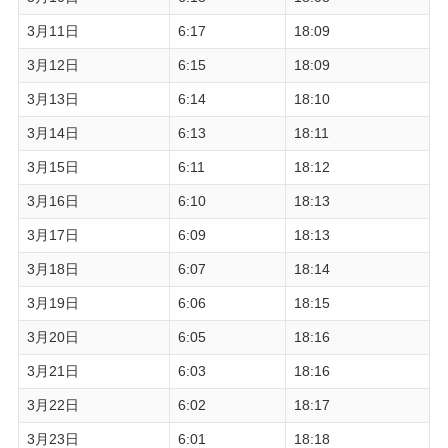
3月11日
6:17
18:09
3月12日
6:15
18:09
3月13日
6:14
18:10
3月14日
6:13
18:11
3月15日
6:11
18:12
3月16日
6:10
18:13
3月17日
6:09
18:13
3月18日
6:07
18:14
3月19日
6:06
18:15
3月20日
6:05
18:16
3月21日
6:03
18:16
3月22日
6:02
18:17
3月23日
6:01
18:18