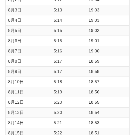
8月3日
5:13
19:03
8月4日
5:14
19:03
8月5日
5:15
19:02
8月6日
5:15
19:01
8月7日
5:16
19:00
8月8日
5:17
18:59
8月9日
5:17
18:58
8月10日
5:18
18:57
8月11日
5:19
18:56
8月12日
5:20
18:55
8月13日
5:20
18:54
8月14日
5:21
18:53
8月15日
5:22
18:51