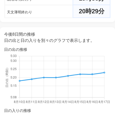
20時29分
天文薄明終わり
今後8日間の推移
日の出と日の入りを別々のグラフで表示します。
日の出の推移
日の入りの推移