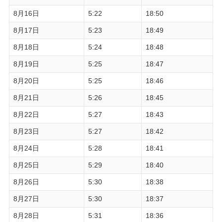
8月16日
5:22
18:50
8月17日
5:23
18:49
8月18日
5:24
18:48
8月19日
5:25
18:47
8月20日
5:25
18:46
8月21日
5:26
18:45
8月22日
5:27
18:43
8月23日
5:27
18:42
8月24日
5:28
18:41
8月25日
5:29
18:40
8月26日
5:30
18:38
8月27日
5:30
18:37
8月28日
5:31
18:36