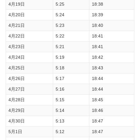
4月19日
5:25
18:38
4月20日
5:24
18:39
4月21日
5:23
18:40
4月22日
5:22
18:41
4月23日
5:21
18:41
4月24日
5:19
18:42
4月25日
5:18
18:43
4月26日
5:17
18:44
4月27日
5:16
18:44
4月28日
5:15
18:45
4月29日
5:14
18:46
4月30日
5:13
18:47
5月1日
5:12
18:47