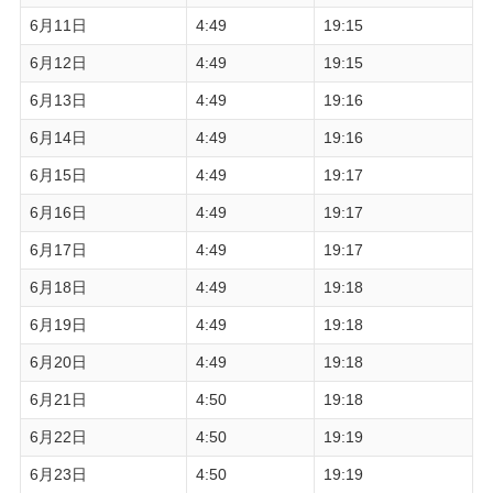
6月11日
4:49
19:15
6月12日
4:49
19:15
6月13日
4:49
19:16
6月14日
4:49
19:16
6月15日
4:49
19:17
6月16日
4:49
19:17
6月17日
4:49
19:17
6月18日
4:49
19:18
6月19日
4:49
19:18
6月20日
4:49
19:18
6月21日
4:50
19:18
6月22日
4:50
19:19
6月23日
4:50
19:19