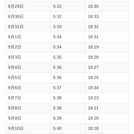
8月29日
5:32
18:35
8月30日
5:32
18:33
8月31日
5:33
18:32
9月1日
5:34
18:31
9月2日
5:34
18:29
9月3日
5:35
18:28
9月4日
5:36
18:27
9月5日
5:36
18:25
9月6日
5:37
18:24
9月7日
5:38
18:23
9月8日
5:38
18:21
9月9日
5:39
18:20
9月10日
5:40
18:18