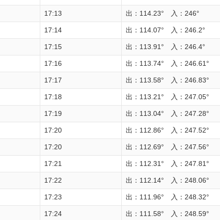
17:13
出：114.23° 入：246°
17:14
出：114.07° 入：246.2°
17:15
出：113.91° 入：246.4°
17:16
出：113.74° 入：246.61°
17:17
出：113.58° 入：246.83°
17:18
出：113.21° 入：247.05°
17:19
出：113.04° 入：247.28°
17:20
出：112.86° 入：247.52°
17:20
出：112.69° 入：247.56°
17:21
出：112.31° 入：247.81°
17:22
出：112.14° 入：248.06°
17:23
出：111.96° 入：248.32°
17:24
出：111.58° 入：248.59°