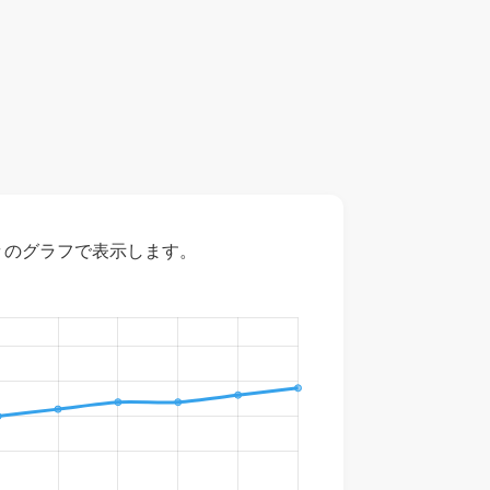
々のグラフで表示します。