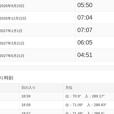
05:50
2026年9月23日
07:04
2026年12月22日
07:07
2027年1月1日
06:05
2027年3月21日
04:51
2027年6月21日
り時刻
日の入り
方位
18:59
出：70.9° 入：289.17°
18:58
出：71.09° 入：288.83°
18:57
出：71.48° 入：288.5°