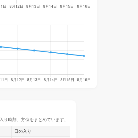
入り時刻
、方位をまとめています。
日の入り