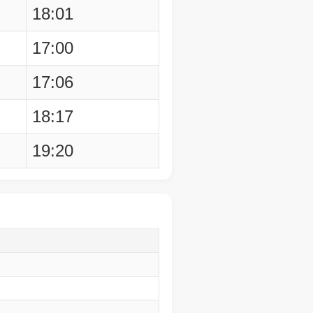
18:01
17:00
17:06
18:17
19:20