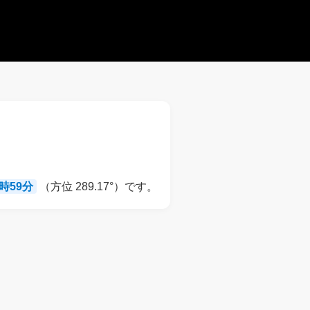
8時59分
（方位 289.17°）です。