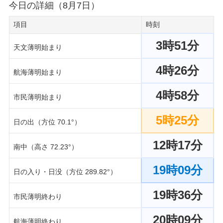
今日の詳細（8月7日）
項目
時刻
3時51分
天文薄明始まり
4時26分
航海薄明始まり
4時58分
市民薄明始まり
5時25分
日の出（方位 70.1°）
12時17分
南中（高さ 72.23°）
19時09分
日の入り・日没（方位 289.82°）
19時36分
市民薄明終わり
20時09分
航海薄明終わり