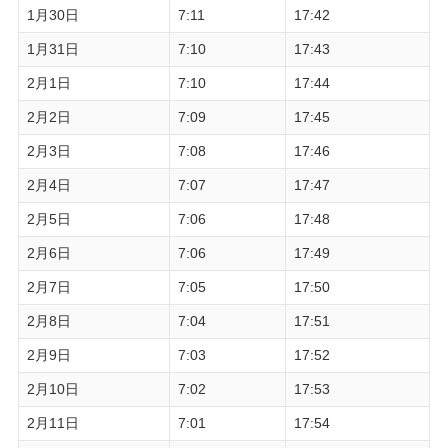
1月30日
7:11
17:42
1月31日
7:10
17:43
2月1日
7:10
17:44
2月2日
7:09
17:45
2月3日
7:08
17:46
2月4日
7:07
17:47
2月5日
7:06
17:48
2月6日
7:06
17:49
2月7日
7:05
17:50
2月8日
7:04
17:51
2月9日
7:03
17:52
2月10日
7:02
17:53
2月11日
7:01
17:54