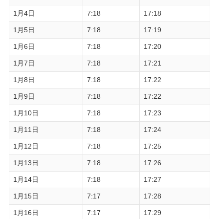
1月4日
7:18
17:18
1月5日
7:18
17:19
1月6日
7:18
17:20
1月7日
7:18
17:21
1月8日
7:18
17:22
1月9日
7:18
17:22
1月10日
7:18
17:23
1月11日
7:18
17:24
1月12日
7:18
17:25
1月13日
7:18
17:26
1月14日
7:18
17:27
1月15日
7:17
17:28
1月16日
7:17
17:29