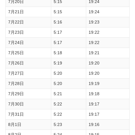
7月20日
5:15
19:24
7月21日
5:15
19:24
7月22日
5:16
19:23
7月23日
5:17
19:22
7月24日
5:17
19:22
7月25日
5:18
19:21
7月26日
5:19
19:20
7月27日
5:20
19:20
7月28日
5:20
19:19
7月29日
5:21
19:18
7月30日
5:22
19:17
7月31日
5:22
19:17
8月1日
5:23
19:16
8月2日
5:24
19:15