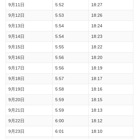
9月11日
5:52
18:27
9月12日
5:53
18:26
9月13日
5:54
18:24
9月14日
5:54
18:23
9月15日
5:55
18:22
9月16日
5:56
18:20
9月17日
5:56
18:19
9月18日
5:57
18:17
9月19日
5:58
18:16
9月20日
5:59
18:15
9月21日
5:59
18:13
9月22日
6:00
18:12
9月23日
6:01
18:10