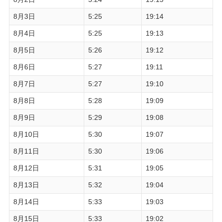
8月3日
5:25
19:14
8月4日
5:25
19:13
8月5日
5:26
19:12
8月6日
5:27
19:11
8月7日
5:27
19:10
8月8日
5:28
19:09
8月9日
5:29
19:08
8月10日
5:30
19:07
8月11日
5:30
19:06
8月12日
5:31
19:05
8月13日
5:32
19:04
8月14日
5:33
19:03
8月15日
5:33
19:02