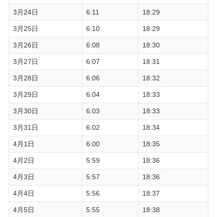
3月24日
6:11
18:29
3月25日
6:10
18:29
3月26日
6:08
18:30
3月27日
6:07
18:31
3月28日
6:06
18:32
3月29日
6:04
18:33
3月30日
6:03
18:33
3月31日
6:02
18:34
4月1日
6:00
18:35
4月2日
5:59
18:36
4月3日
5:57
18:36
4月4日
5:56
18:37
4月5日
5:55
18:38