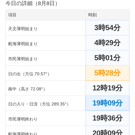
今日の詳細（8月8日）
項目
時刻
3時54分
天文薄明始まり
4時29分
航海薄明始まり
5時01分
市民薄明始まり
5時28分
日の出（方位 70.57°）
12時19分
南中（高さ 72.08°）
19時09分
日の入り・日没（方位 289.35°）
19時36分
市民薄明終わり
20時09分
航海薄明終わり