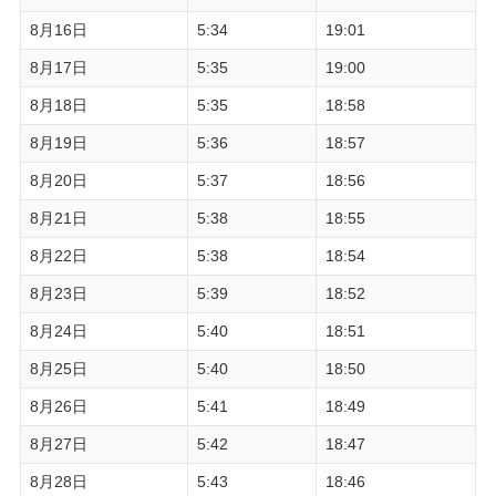
8月16日
5:34
19:01
8月17日
5:35
19:00
8月18日
5:35
18:58
8月19日
5:36
18:57
8月20日
5:37
18:56
8月21日
5:38
18:55
8月22日
5:38
18:54
8月23日
5:39
18:52
8月24日
5:40
18:51
8月25日
5:40
18:50
8月26日
5:41
18:49
8月27日
5:42
18:47
8月28日
5:43
18:46