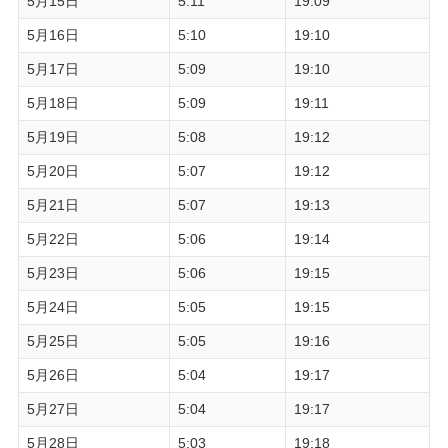
5月15日
5:11
19:09
5月16日
5:10
19:10
5月17日
5:09
19:10
5月18日
5:09
19:11
5月19日
5:08
19:12
5月20日
5:07
19:12
5月21日
5:07
19:13
5月22日
5:06
19:14
5月23日
5:06
19:15
5月24日
5:05
19:15
5月25日
5:05
19:16
5月26日
5:04
19:17
5月27日
5:04
19:17
5月28日
5:03
19:18