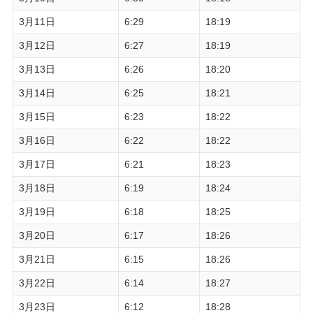
3月11日
6:29
18:19
3月12日
6:27
18:19
3月13日
6:26
18:20
3月14日
6:25
18:21
3月15日
6:23
18:22
3月16日
6:22
18:22
3月17日
6:21
18:23
3月18日
6:19
18:24
3月19日
6:18
18:25
3月20日
6:17
18:26
3月21日
6:15
18:26
3月22日
6:14
18:27
3月23日
6:12
18:28