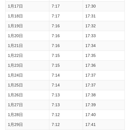
1月17日
7:17
17:30
1月18日
7:17
17:31
1月19日
7:16
17:32
1月20日
7:16
17:33
1月21日
7:16
17:34
1月22日
7:15
17:35
1月23日
7:15
17:36
1月24日
7:14
17:37
1月25日
7:14
17:37
1月26日
7:13
17:38
1月27日
7:13
17:39
1月28日
7:12
17:40
1月29日
7:12
17:41