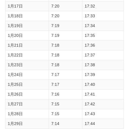
1月17日
7:20
17:32
1月18日
7:20
17:33
1月19日
7:19
17:34
1月20日
7:19
17:35
1月21日
7:18
17:36
1月22日
7:18
17:37
1月23日
7:18
17:38
1月24日
7:17
17:39
1月25日
7:17
17:40
1月26日
7:16
17:41
1月27日
7:15
17:42
1月28日
7:15
17:43
1月29日
7:14
17:44