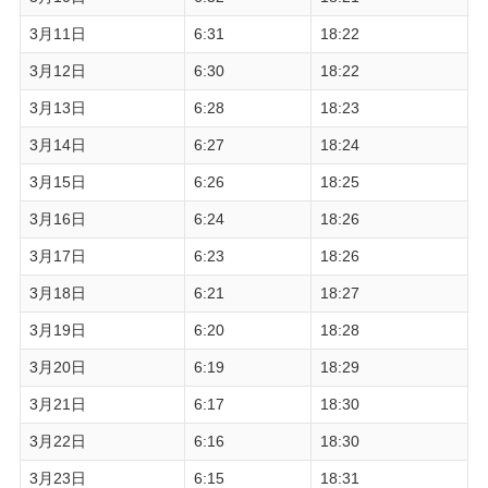
3月11日
6:31
18:22
3月12日
6:30
18:22
3月13日
6:28
18:23
3月14日
6:27
18:24
3月15日
6:26
18:25
3月16日
6:24
18:26
3月17日
6:23
18:26
3月18日
6:21
18:27
3月19日
6:20
18:28
3月20日
6:19
18:29
3月21日
6:17
18:30
3月22日
6:16
18:30
3月23日
6:15
18:31