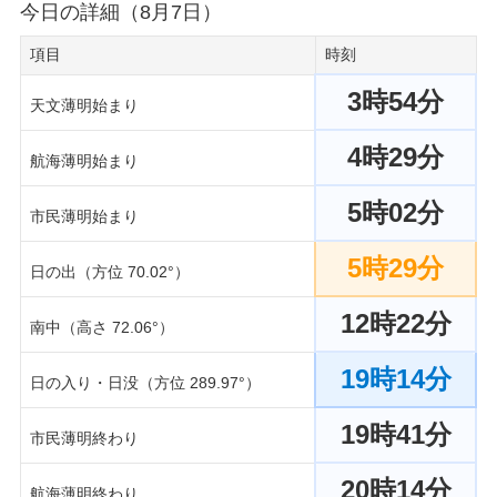
今日の詳細（8月7日）
項目
時刻
3時54分
天文薄明始まり
4時29分
航海薄明始まり
5時02分
市民薄明始まり
5時29分
日の出（方位 70.02°）
12時22分
南中（高さ 72.06°）
19時14分
日の入り・日没（方位 289.97°）
19時41分
市民薄明終わり
20時14分
航海薄明終わり