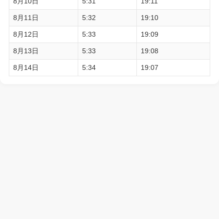
8月10日
5:31
19:11
8月11日
5:32
19:10
8月12日
5:33
19:09
8月13日
5:33
19:08
8月14日
5:34
19:07