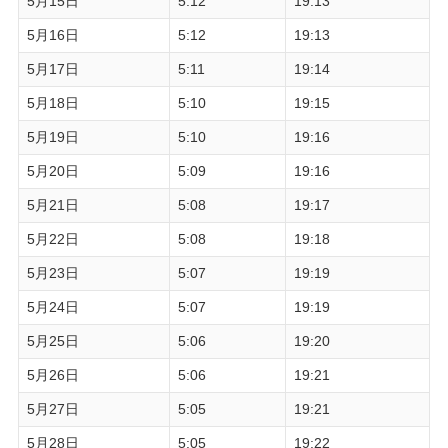
5月15日
5:12
19:13
5月16日
5:12
19:13
5月17日
5:11
19:14
5月18日
5:10
19:15
5月19日
5:10
19:16
5月20日
5:09
19:16
5月21日
5:08
19:17
5月22日
5:08
19:18
5月23日
5:07
19:19
5月24日
5:07
19:19
5月25日
5:06
19:20
5月26日
5:06
19:21
5月27日
5:05
19:21
5月28日
5:05
19:22