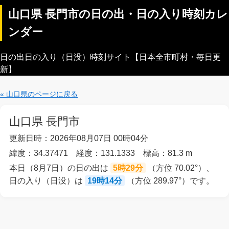
山口県 長門市の日の出・日の入り時刻カレ
ンダー
日の出日の入り（日没）時刻サイト【日本全市町村・毎日更
新】
« 山口県のページに戻る
山口県 長門市
更新日時：2026年08月07日 00時04分
緯度：34.37471 経度：131.1333 標高：81.3 m
本日（8月7日）の日の出は
5時29分
（方位 70.02°）、
日の入り（日没）は
19時14分
（方位 289.97°）です。