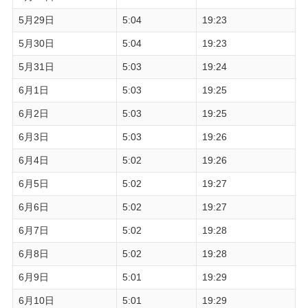
5月29日
5:04
19:23
5月30日
5:04
19:23
5月31日
5:03
19:24
6月1日
5:03
19:25
6月2日
5:03
19:25
6月3日
5:03
19:26
6月4日
5:02
19:26
6月5日
5:02
19:27
6月6日
5:02
19:27
6月7日
5:02
19:28
6月8日
5:02
19:28
6月9日
5:01
19:29
6月10日
5:01
19:29