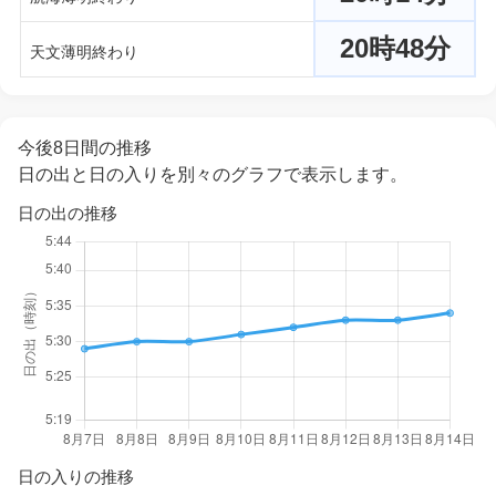
20時48分
天文薄明終わり
今後8日間の推移
日の出と日の入りを別々のグラフで表示します。
日の出の推移
日の入りの推移