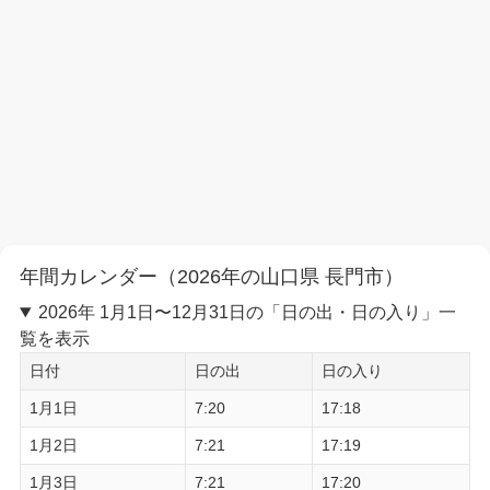
年間カレンダー（2026年の山口県 長門市）
2026年 1月1日〜12月31日の「日の出・日の入り」一
覧を表示
日付
日の出
日の入り
1月1日
7:20
17:18
1月2日
7:21
17:19
1月3日
7:21
17:20