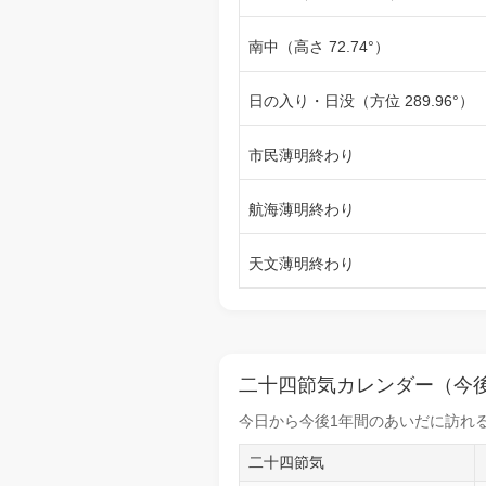
南中（高さ 72.74°）
日の入り・日没（方位 289.96°）
市民薄明終わり
航海薄明終わり
天文薄明終わり
二十四節気カレンダー（今後
今日から
今後1年間
のあいだに訪れる
二十四節気