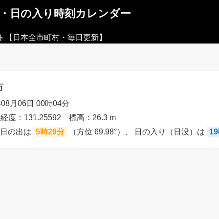
出・日の入り時刻カレンダー
ト【日本全市町村・毎日更新】
市
08月06日 00時04分
経度：131.25592 標高：26.3 m
の日の出は
5時29分
（方位 69.98°）、 日の入り（日没）は
1