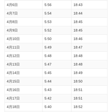
4月6日
5:56
18:43
4月7日
5:54
18:44
4月8日
5:53
18:45
4月9日
5:52
18:45
4月10日
5:50
18:46
4月11日
5:49
18:47
4月12日
5:48
18:48
4月13日
5:47
18:48
4月14日
5:45
18:49
4月15日
5:44
18:50
4月16日
5:43
18:51
4月17日
5:42
18:51
4月18日
5:40
18:52