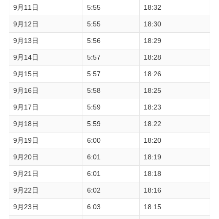
9月11日
5:55
18:32
9月12日
5:55
18:30
9月13日
5:56
18:29
9月14日
5:57
18:28
9月15日
5:57
18:26
9月16日
5:58
18:25
9月17日
5:59
18:23
9月18日
5:59
18:22
9月19日
6:00
18:20
9月20日
6:01
18:19
9月21日
6:01
18:18
9月22日
6:02
18:16
9月23日
6:03
18:15