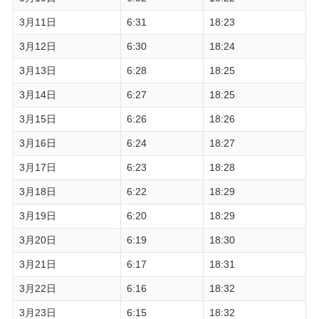
3月11日
6:31
18:23
3月12日
6:30
18:24
3月13日
6:28
18:25
3月14日
6:27
18:25
3月15日
6:26
18:26
3月16日
6:24
18:27
3月17日
6:23
18:28
3月18日
6:22
18:29
3月19日
6:20
18:29
3月20日
6:19
18:30
3月21日
6:17
18:31
3月22日
6:16
18:32
3月23日
6:15
18:32