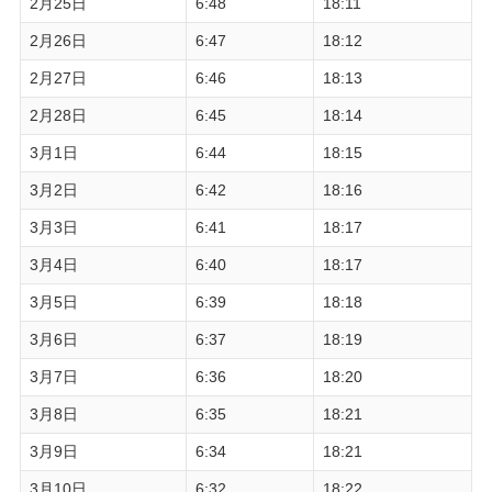
2月25日
6:48
18:11
2月26日
6:47
18:12
2月27日
6:46
18:13
2月28日
6:45
18:14
3月1日
6:44
18:15
3月2日
6:42
18:16
3月3日
6:41
18:17
3月4日
6:40
18:17
3月5日
6:39
18:18
3月6日
6:37
18:19
3月7日
6:36
18:20
3月8日
6:35
18:21
3月9日
6:34
18:21
3月10日
6:32
18:22