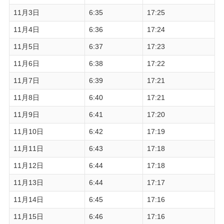
11月3日
6:35
17:25
11月4日
6:36
17:24
11月5日
6:37
17:23
11月6日
6:38
17:22
11月7日
6:39
17:21
11月8日
6:40
17:21
11月9日
6:41
17:20
11月10日
6:42
17:19
11月11日
6:43
17:18
11月12日
6:44
17:18
11月13日
6:44
17:17
11月14日
6:45
17:16
11月15日
6:46
17:16