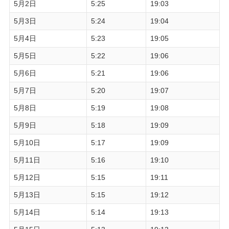
5月2日
5:25
19:03
5月3日
5:24
19:04
5月4日
5:23
19:05
5月5日
5:22
19:06
5月6日
5:21
19:06
5月7日
5:20
19:07
5月8日
5:19
19:08
5月9日
5:18
19:09
5月10日
5:17
19:09
5月11日
5:16
19:10
5月12日
5:15
19:11
5月13日
5:15
19:12
5月14日
5:14
19:13