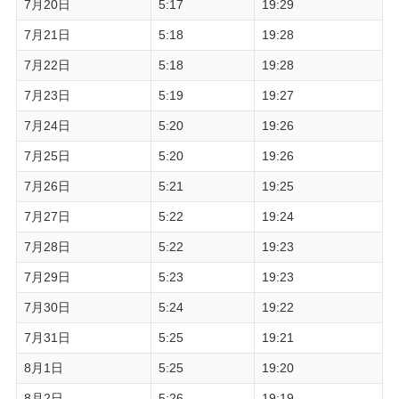
7月20日
5:17
19:29
7月21日
5:18
19:28
7月22日
5:18
19:28
7月23日
5:19
19:27
7月24日
5:20
19:26
7月25日
5:20
19:26
7月26日
5:21
19:25
7月27日
5:22
19:24
7月28日
5:22
19:23
7月29日
5:23
19:23
7月30日
5:24
19:22
7月31日
5:25
19:21
8月1日
5:25
19:20
8月2日
5:26
19:19