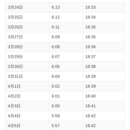
3月24日
6:13
18:33
3月25日
6:12
18:34
3月26日
6:11
18:35
3月27日
6:09
18:35
3月28日
6:08
18:36
3月29日
6:07
18:37
3月30日
6:05
18:38
3月31日
6:04
18:39
4月1日
6:02
18:39
4月2日
6:01
18:40
4月3日
6:00
18:41
4月4日
5:58
18:42
4月5日
5:57
18:42