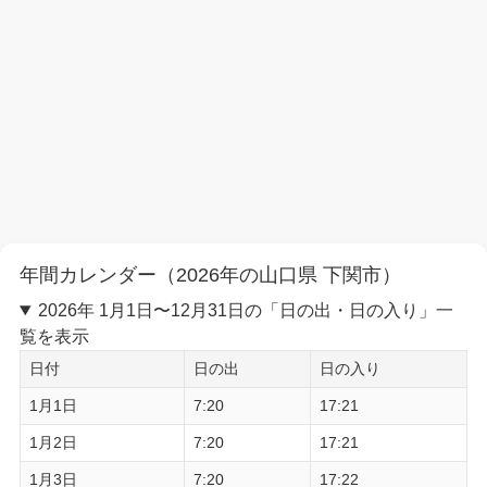
年間カレンダー（2026年の山口県 下関市）
2026年 1月1日〜12月31日の「日の出・日の入り」一
覧を表示
日付
日の出
日の入り
1月1日
7:20
17:21
1月2日
7:20
17:21
1月3日
7:20
17:22