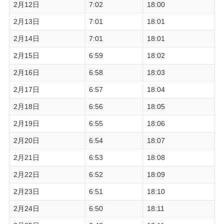
2月12日
7:02
18:00
2月13日
7:01
18:01
2月14日
7:01
18:01
2月15日
6:59
18:02
2月16日
6:58
18:03
2月17日
6:57
18:04
2月18日
6:56
18:05
2月19日
6:55
18:06
2月20日
6:54
18:07
2月21日
6:53
18:08
2月22日
6:52
18:09
2月23日
6:51
18:10
2月24日
6:50
18:11