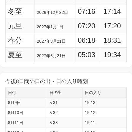
冬至
07:16
17:14
2026年12月22日
元旦
07:20
17:20
2027年1月1日
春分
06:18
18:31
2027年3月21日
夏至
05:03
19:34
2027年6月21日
今後8日間の日の出・日の入り時刻
日付
日の出
日の入り
8月9日
5:31
19:13
8月10日
5:32
19:12
8月11日
5:33
19:11