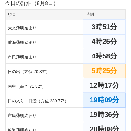
今日の詳細（8月8日）
項目
時刻
3時51分
天文薄明始まり
4時25分
航海薄明始まり
4時58分
市民薄明始まり
5時25分
日の出（方位 70.33°）
12時17分
南中（高さ 71.82°）
19時09分
日の入り・日没（方位 289.77°）
19時36分
市民薄明終わり
20時08分
航海薄明終わり