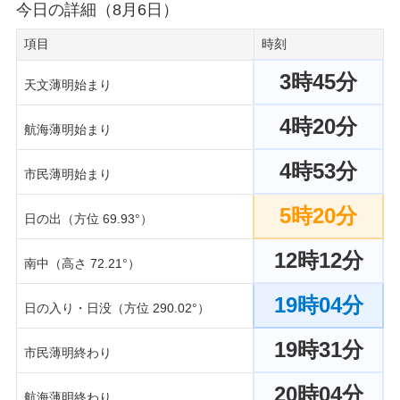
今日の詳細（8月6日）
項目
時刻
3時45分
天文薄明始まり
4時20分
航海薄明始まり
4時53分
市民薄明始まり
5時20分
日の出（方位 69.93°）
12時12分
南中（高さ 72.21°）
19時04分
日の入り・日没（方位 290.02°）
19時31分
市民薄明終わり
20時04分
航海薄明終わり