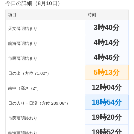
今日の詳細（8月10日）
項目
時刻
3時40分
天文薄明始まり
4時14分
航海薄明始まり
4時46分
市民薄明始まり
5時13分
日の出（方位 71.02°）
12時04分
南中（高さ 72°）
18時54分
日の入り・日没（方位 289.06°）
19時20分
市民薄明終わり
19時52分
航海薄明終わり