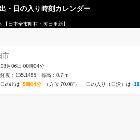
の出・日の入り時刻カレンダー
ト【日本全市町村・毎日更新】
田市
08月06日 00時04分
 経度：135.1485 標高：0.7 m
の日の出は
5時14分
（方位 70.08°）、 日の入り（日没）は
1