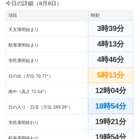
今日の詳細（8月9日）
項目
時刻
3時39分
天文薄明始まり
4時13分
航海薄明始まり
4時46分
市民薄明始まり
5時13分
日の出（方位 70.77°）
12時04分
南中（高さ 71.54°）
18時54分
日の入り・日没（方位 289.29°）
19時21分
市民薄明終わり
19時54分
航海薄明終わり