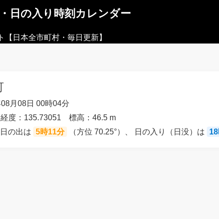
出・日の入り時刻カレンダー
ト【日本全市町村・毎日更新】
町
08月08日 00時04分
経度：135.73051 標高：46.5 m
の日の出は
5時11分
（方位 70.25°）、 日の入り（日没）は
1