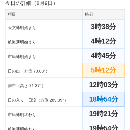
今日の詳細（8月9日）
項目
時刻
3時38分
天文薄明始まり
4時12分
航海薄明始まり
4時45分
市民薄明始まり
5時12分
日の出（方位 70.63°）
12時03分
南中（高さ 71.37°）
18時54分
日の入り・日没（方位 289.39°）
19時21分
市民薄明終わり
19時54分
航海薄明終わり