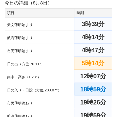
今日の詳細（8月8日）
項目
時刻
3時39分
天文薄明始まり
4時14分
航海薄明始まり
4時47分
市民薄明始まり
5時14分
日の出（方位 70.11°）
12時07分
南中（高さ 71.23°）
18時59分
日の入り・日没（方位 289.87°）
19時26分
市民薄明終わり
19時59分
航海薄明終わり