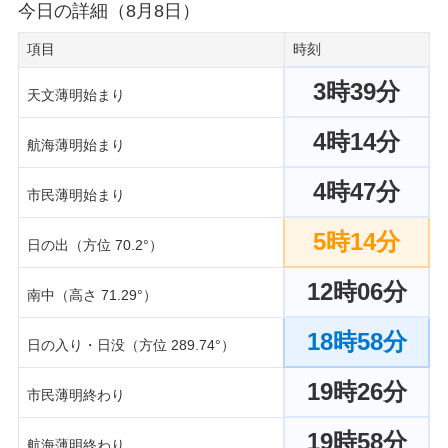
今日の詳細（8月8日）
項目
時刻
3時39分
天文薄明始まり
4時14分
航海薄明始まり
4時47分
市民薄明始まり
5時14分
日の出（方位 70.2°）
12時06分
南中（高さ 71.29°）
18時58分
日の入り・日没（方位 289.74°）
19時26分
市民薄明終わり
19時58分
航海薄明終わり