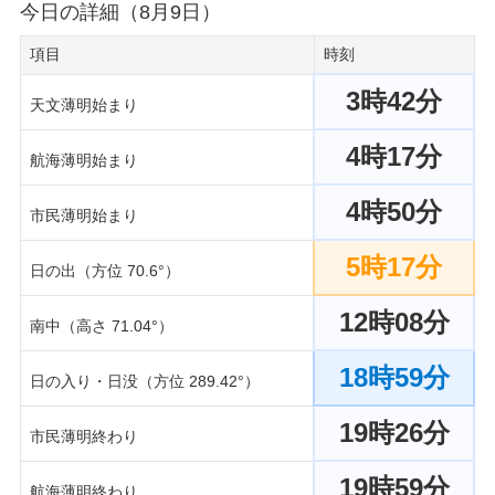
今日の詳細（8月9日）
項目
時刻
3時42分
天文薄明始まり
4時17分
航海薄明始まり
4時50分
市民薄明始まり
5時17分
日の出（方位 70.6°）
12時08分
南中（高さ 71.04°）
18時59分
日の入り・日没（方位 289.42°）
19時26分
市民薄明終わり
19時59分
航海薄明終わり