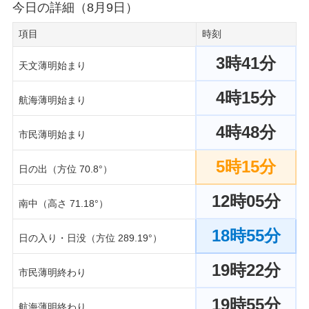
今日の詳細（8月9日）
項目
時刻
3時41分
天文薄明始まり
4時15分
航海薄明始まり
4時48分
市民薄明始まり
5時15分
日の出（方位 70.8°）
12時05分
南中（高さ 71.18°）
18時55分
日の入り・日没（方位 289.19°）
19時22分
市民薄明終わり
19時55分
航海薄明終わり