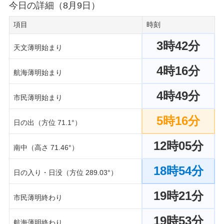
今日の詳細（8月9日）
項目
時刻
3時42分
天文薄明始まり
4時16分
航海薄明始まり
4時49分
市民薄明始まり
5時16分
日の出（方位 71.1°）
12時05分
南中（高さ 71.46°）
18時54分
日の入り・日没（方位 289.03°）
19時21分
市民薄明終わり
19時53分
航海薄明終わり