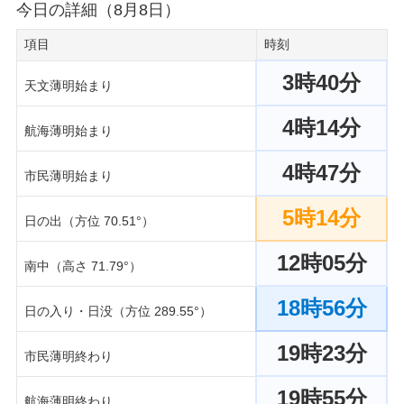
今日の詳細（8月8日）
項目
時刻
3時40分
天文薄明始まり
4時14分
航海薄明始まり
4時47分
市民薄明始まり
5時14分
日の出（方位 70.51°）
12時05分
南中（高さ 71.79°）
18時56分
日の入り・日没（方位 289.55°）
19時23分
市民薄明終わり
19時55分
航海薄明終わり