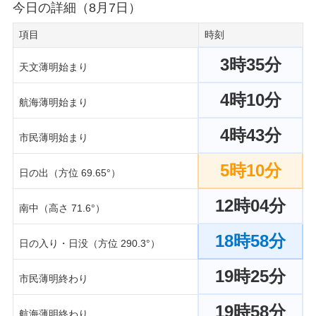
今日の詳細（8月7日）
項目
時刻
3時35分
天文薄明始まり
4時10分
航海薄明始まり
4時43分
市民薄明始まり
5時10分
日の出（方位 69.65°）
12時04分
南中（高さ 71.6°）
18時58分
日の入り・日没（方位 290.3°）
19時25分
市民薄明終わり
19時58分
航海薄明終わり